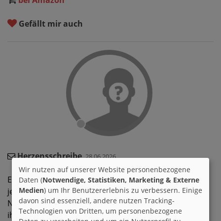
Gefällt mir auch
Herzensschreibe
28.06.2026
Wir nutzen auf unserer Website personenbezogene
Eine sehr zauberhafte Filmsammlung, die man sich
Daten (
Notwendige, Statistiken, Marketing & Externe
Medien
) um Ihr Benutzererlebnis zu verbessern. Einige
jederzeit anschauen kann. Man taucht jedes Mal aufs
davon sind essenziell, andere nutzen Tracking-
Neue in diese wundervolle Welt ein und lässt sich von
Technologien von Dritten, um personenbezogene
ihrer Magie verzaubern.