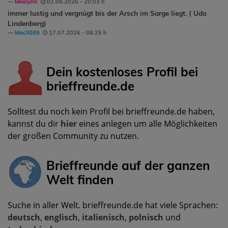
Mealynn
02.08.2026 - 20:03 h
immer lustig und vergnügt bis der Arsch im Sarge liegt. ( Udo
Lindenberg)
Mac3009
17.07.2026 - 08:25 h
Dein kostenloses Profil bei
brieffreunde.de
Solltest du noch kein Profil bei brieffreunde.de haben,
kannst du dir
hier
eines anlegen um alle Möglichkeiten
der großen Community zu nutzen.
Brieffreunde auf der ganzen
Welt finden
Suche in aller Welt. brieffreunde.de hat viele Sprachen:
deutsch
,
englisch
,
italienisch
,
polnisch
und