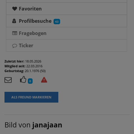
Favoriten
Profilbesuche
43
Fragebogen
Ticker
Zuletzt hier:
18.05.2026
Mitglied seit:
22.03.2016
Geburtstag:
20.1.1976 (50)
0
ALS FREUND MARKIEREN
Bild von
janajaan