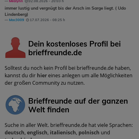
Mealynn
02.08.2026 - 20:03 h
immer lustig und vergnügt bis der Arsch im Sarge liegt. ( Udo
Lindenberg)
Mac3009
17.07.2026 - 08:25 h
Dein kostenloses Profil bei
brieffreunde.de
Solltest du noch kein Profil bei brieffreunde.de haben,
kannst du dir
hier
eines anlegen um alle Möglichkeiten
der großen Community zu nutzen.
Brieffreunde auf der ganzen
Welt finden
Suche in aller Welt. brieffreunde.de hat viele Sprachen:
deutsch
,
englisch
,
italienisch
,
polnisch
und