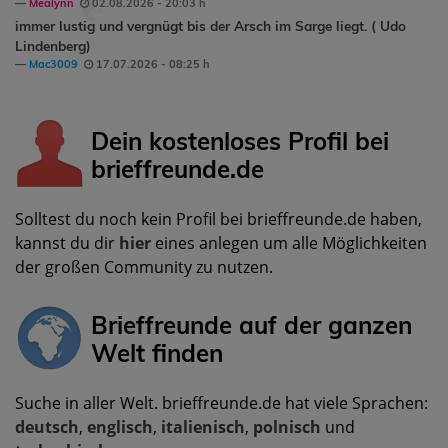
Mealynn
02.08.2026 - 20:03 h
immer lustig und vergnügt bis der Arsch im Sarge liegt. ( Udo
Lindenberg)
Mac3009
17.07.2026 - 08:25 h
Dein kostenloses Profil bei
brieffreunde.de
Solltest du noch kein Profil bei brieffreunde.de haben,
kannst du dir
hier
eines anlegen um alle Möglichkeiten
der großen Community zu nutzen.
Brieffreunde auf der ganzen
Welt finden
Suche in aller Welt. brieffreunde.de hat viele Sprachen:
deutsch
,
englisch
,
italienisch
,
polnisch
und