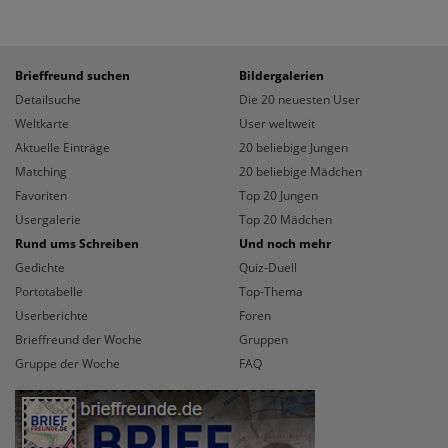
Brieffreund suchen
Bildergalerien
Detailsuche
Die 20 neuesten User
Weltkarte
User weltweit
Aktuelle Einträge
20 beliebige Jungen
Matching
20 beliebige Mädchen
Favoriten
Top 20 Jungen
Usergalerie
Top 20 Mädchen
Rund ums Schreiben
Und noch mehr
Gedichte
Quiz-Duell
Portotabelle
Top-Thema
Userberichte
Foren
Brieffreund der Woche
Gruppen
Gruppe der Woche
FAQ