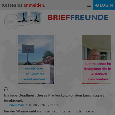
Kostenlos
anmelden
.
LOGIN
buchreisende hat
rene90
hat
freddyundfelix
ins
LeoSport
als
Gästebuch
Freund markiert.
geschrieben.
Ich liebe Deadlines. Dieses Pfeifen kurz vor dem Einschlag ist
beruhigend.
Heaventears
03.08.2026 - 23:11 h
Bei der Wärme geht man gern zum lachen in dem Keller.