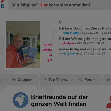
Kein Mitglied?
Hier
kostenlos anmelden!
Ich liebe Deadlines. Dieses Pfeif
Heaventears
03.08.2026 - 23:11 
Bei der Wärme geht man gern zum
Mealynn
02.08.2026 - 20:03 h
buchreisende hat
immer lustig und vergnügt bis de
wildwind1979
ins
Mac3009
17.07.2026 - 08:25 h
Gästebuch
geschrieben.
n
Gruppen
Top-Thema
Forum
l
Brieffreunde auf der
ganzen Welt finden