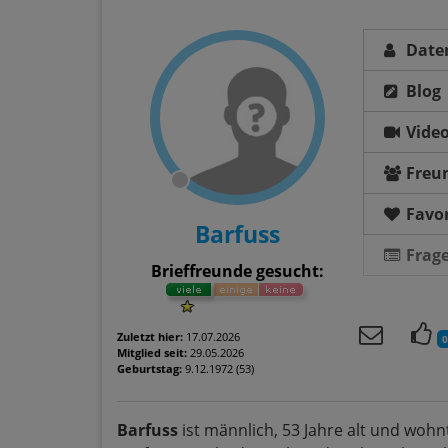
Date
Blog
Vide
Freu
Favor
Barfuss
Frag
Brieffreunde gesucht:
Zuletzt hier:
17.07.2026
0
Mitglied seit:
29.05.2026
Geburtstag:
9.12.1972 (53)
Barfuss
ist männlich, 53 Jahre alt und wohnt