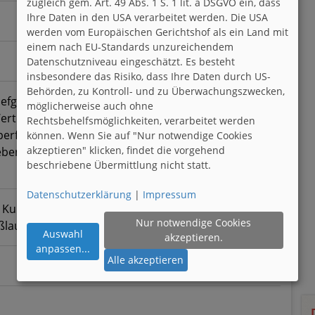
zugleich gem. Art. 49 Abs. 1 S. 1 lit. a DSGVO ein, dass
Ihre Daten in den USA verarbeitet werden. Die USA
werden vom Europäischen Gerichtshof als ein Land mit
einem nach EU-Standards unzureichendem
Datenschutzniveau eingeschätzt. Es besteht
insbesondere das Risiko, dass Ihre Daten durch US-
Behörden, zu Kontroll- und zu Überwachungszwecken,
tiefgründige Gespräche. Smalltalk mag ich nicht so
möglicherweise auch ohne
 Werte, Träume und die Gedanken von anderen
Rechtsbehelfsmöglichkeiten, verarbeitet werden
perfekten Fassaden, sondern ehrliche Worte. Lass
können. Wenn Sie auf "Nur notwendige Cookies
akzeptieren" klicken, findet die vorgehend
en philosophieren. Ich freue mich auf deine
beschriebene Übermittlung nicht statt.
Datenschutzerklärung
|
Impressum
n, Kunstausstellungen und Museen besuchen,
Nur notwendige Cookies
ußlaufen
Auswahl
akzeptieren.
anpassen
...
Alle akzeptieren