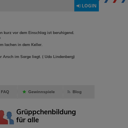
LOGIN
en kurz vor dem Einschlag ist beruhigend.
h
 lachen in dem Keller.
dirkchrist
hat
r Arsch im Sarge liegt. ( Udo Lindenberg)
rene90
hat
annadrumm
Ormling
als
als Fre
Freund markiert.
markier
FAQ
Gewinnspiele
Blog
Grüppchenbildung
für alle