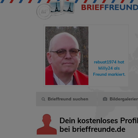
eddyundfelix
hat
hreisende
ein
rebuat1974
hat
Geschenk
Milly24
als
gemacht.
Freund markiert.
Brieffreund suchen
Bildergalerie
Dein kostenloses Profi
bei brieffreunde.de