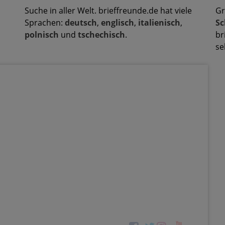
Suche in aller Welt. brieffreunde.de hat viele
Gr
Sprachen:
deutsch
,
englisch
,
italienisch
,
Sc
polnisch
und
tschechisch
.
br
se