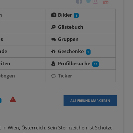
n
Bilder
1
Gästebuch
os
Gruppen
nde
Geschenke
1
iten
Profilbesuche
18
ebogen
Ticker
ALS FREUND MARKIEREN
 in Wien, Österreich. Sein Sternzeichen ist Schütze.