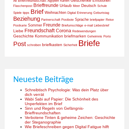
Geschenke
Brieffreundschaft
Emotionen
Alt
Ägypten
Karten
Brieffreunde
Urlaub
Deutsch
Flaschenpost
Meer
Schule
Brief
Weihnachten
Spiele
tipps
Digital
Erinnerung
Geburtstag
Beziehung
Sprache
Partnerschaft
Postbote
briefpapier
Reise
Freunde
Sommer
Postkarte
Briefumschläge
e-mail
Liebesbrief
Freundschaft
Corona
Liebe
Redewendungen
Geschichte
Kommunikation
briefmarken
Geheimnis
Porto
Briefe
Post
briefkasten
schreiben
Sicherheit
Neueste Beiträge
Schreibtisch Psychologie: Was dein Platz über
dich verrät
Wabi Sabi auf Papier: Die Schönheit des
Unperfekten im Brief
Sinn und Regeln von Gefängnis-
Brieffreundschaften
Verbotene Tinten & geheime Zeichen: Geschichte
der Steganographie
Wie Briefeschreiben gegen Digital Fatigue hilft