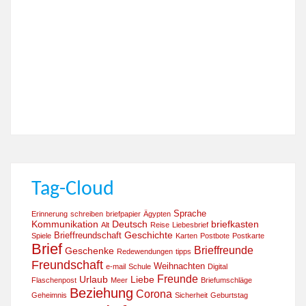
Tag-Cloud
Sprache
Erinnerung
schreiben
briefpapier
Ägypten
Kommunikation
Deutsch
briefkasten
Alt
Reise
Liebesbrief
Geschichte
Brieffreundschaft
Spiele
Karten
Postbote
Postkarte
Brief
Brieffreunde
Geschenke
Redewendungen
tipps
Freundschaft
Weihnachten
e-mail
Schule
Digital
Freunde
Urlaub
Liebe
Flaschenpost
Meer
Briefumschläge
Beziehung
Corona
Geheimnis
Sicherheit
Geburtstag