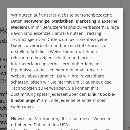
Wir nutzen auf unserer Website personenbezogene
Daten (
Notwendige, Statistiken, Marketing & Externe
Medien
) um Ihr Benutzererlebnis zu verbessern. Einige
 Betroffenen
davon sind essenziell, andere nutzen Tracking-
Technologien von Dritten, um personenbezogene
beschriebene Datenverarbeitung haben die Nutzer und
Daten zu verarbeiten und um ein Nutzerprofil zu
erstellen. Auf diese Weise können wir Ihnen
relevantere Anzeigen schalten und Ihre
ten verarbeitet werden, auf Auskunft über die
Interneterfahrung verbessern. Außerdem, um
rmationen über die Datenverarbeitung sowie auf
Ergebnisse zu messen oder den Inhalt unserer
GVO);
Website abzustimmen. Da wir Ihre Privatsphäre
g unrichtiger bzw. unvollständiger Daten (vgl. auch
schätzen, bitten wir Sie hiermit um Erlaubnis, diese
Technologien zu verwenden. Sie können Ihre
treffenden Daten (vgl. auch Art. 17 DSGVO), oder,
Zustimmung später jederzeit über den
Link "Cookie-
Einstellungen"
am Ende jeder Seite ändern oder
eitung gemäß Art. 17 Abs. 3 DSGVO erforderlich ist,
widerrufen.
nach Maßgabe von Art. 18 DSGVO;
on ihnen bereitgestellten Daten und auf Übermittlung
Hinweis auf Verarbeitung Ihrer auf dieser Webseite
twortliche (vgl. auch Art. 20 DSGVO);
erhobenen Daten in den USA:
sbehörde, sofern sie der Ansicht sind, dass die sie