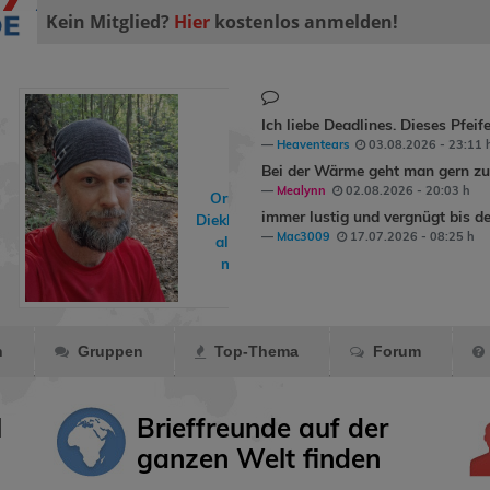
Kein Mitglied?
Hier
kostenlos anmelden!
Ich liebe Deadlines. Dieses Pfeif
Heaventears
03.08.2026 - 23:11 
Bei der Wärme geht man gern zum
Mealynn
02.08.2026 - 20:03 h
Ormling
hat
immer lustig und vergnügt bis de
DiekleinenDinge
Mac3009
17.07.2026 - 08:25 h
als Freund
markiert.
n
Gruppen
Top-Thema
Forum
l
Brieffreunde auf der
ganzen Welt finden