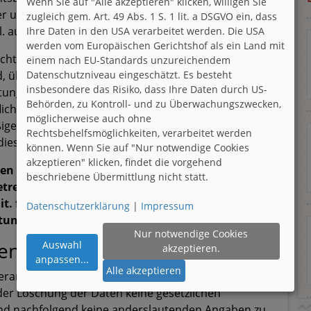
Wenn Sie auf "Alle akzeptieren" klicken, willigen Sie
r unter Verstoß gegen datenschutzrechtliche
zugleich gem. Art. 49 Abs. 1 S. 1 lit. a DSGVO ein, dass
. auch Art. 77 DSGVO).
Ihre Daten in den USA verarbeitet werden. Die USA
werden vom Europäischen Gerichtshof als ein Land mit
lichtet, alle Empfänger, denen gegenüber Daten
einem nach EU-Standards unzureichendem
Datenschutzniveau eingeschätzt. Es besteht
d, über jedwede Berichtigung oder Löschung von
insbesondere das Risiko, dass Ihre Daten durch US-
ng, die aufgrund der Artikel 16, 17 Abs. 1, 18
Behörden, zu Kontroll- und zu Überwachungszwecken,
lichtung besteht jedoch nicht, soweit diese Mitteilung
möglicherweise auch ohne
igen Aufwand verbunden ist. Unbeschadet dessen
Rechtsbehelfsmöglichkeiten, verarbeitet werden
 diese Empfänger.
können. Wenn Sie auf "Nur notwendige Cookies
akzeptieren" klicken, findet die vorgehend
nen nach Art. 21 DSGVO das Recht auf Widerspruch
beschriebene Übermittlung nicht statt.
betreffenden Daten, sofern die Daten durch den
it. f) DSGVO verarbeitet werden. Insbesondere ist
Datenschutzerklärung
|
Impressum
itung zum Zwecke der Direktwerbung statthaft.
Nur notwendige Cookies
tenverarbeitung
Auswahl
akzeptieren.
anpassen
...
Alle akzeptieren
verarbeiteten Daten werden gelöscht oder gesperrt,
 der Löschung der Daten keine gesetzlichen
nd nachfolgend keine anderslautenden Angaben zu