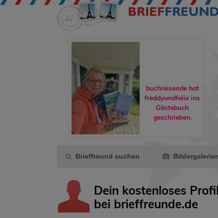
buchreisende hat
rene90
hat
freddyundfelix
ins
eoSport
als
Gästebuch
und markiert.
geschrieben.
Brieffreund suchen
Bildergalerie
Dein kostenloses Profi
bei brieffreunde.de