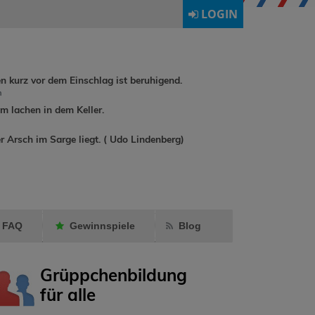
LOGIN
en kurz vor dem Einschlag ist beruhigend.
h
 lachen in dem Keller.
freddyundfelix
hat
r Arsch im Sarge liegt. ( Udo Lindenberg)
buchreisende
ein
rebuat197
Geschenk
Milly24
gemacht.
Freund mar
FAQ
Gewinnspiele
Blog
Grüppchenbildung
für alle