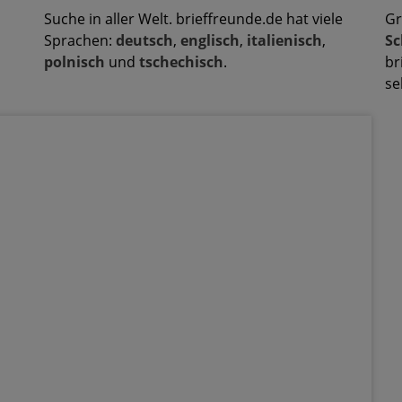
Suche in aller Welt. brieffreunde.de hat viele
Gr
Sprachen:
deutsch
,
englisch
,
italienisch
,
Sc
polnisch
und
tschechisch
.
br
se