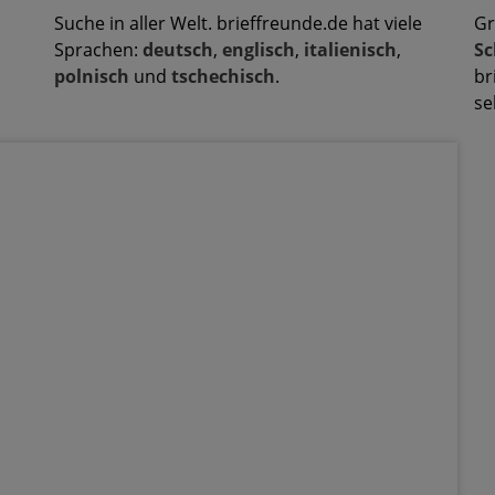
Suche in aller Welt. brieffreunde.de hat viele
Gr
Sprachen:
deutsch
,
englisch
,
italienisch
,
Sc
polnisch
und
tschechisch
.
br
se