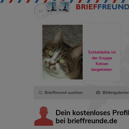
Schlafdohle ist
der Gruppe
is175
hat ein
Katzen
eues Video.
beigetreten.
Brieffreund suchen
Bildergalerie
Dein kostenloses Profi
bei brieffreunde.de