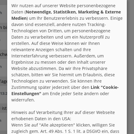
Wir nutzen auf unserer Website personenbezogene
Daten (
Notwendige, Statistiken, Marketing & Externe
 h
Medien
) um Ihr Benutzererlebnis zu verbessern. Einige
davon sind essenziell, andere nutzen Tracking-
 bin 40 Jahre. Bei Interesse pn bitte 😊
Technologien von Dritten, um personenbezogene
Daten zu verarbeiten und um ein Nutzerprofil zu
h
erstellen. Auf diese Weise können wir Ihnen
relevantere Anzeigen schalten und Ihre
 Schwimmen.. und Sonne genießen..
Interneterfahrung verbessern. Außerdem, um
Ergebnisse zu messen oder den Inhalt unserer
h
Website abzustimmen. Da wir Ihre Privatsphäre
schätzen, bitten wir Sie hiermit um Erlaubnis, diese
Technologien zu verwenden. Sie können Ihre
Tages das Herz für das ganze Jahr wärmen.
Zustimmung später jederzeit über den
Link "Cookie-
Einstellungen"
am Ende jeder Seite ändern oder
 13:20 h
widerrufen.
ist kein Problem! Die Italiener haben ja Zeit .
Hinweis auf Verarbeitung Ihrer auf dieser Webseite
erhobenen Daten in den USA:
h
Wenn Sie auf "Alle akzeptieren" klicken, willigen Sie
zugleich gem. Art. 49 Abs. 1 S. 1 lit. a DSGVO ein, dass