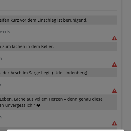
feifen kurz vor dem Einschlag ist beruhigend.
3:11 h
 zum lachen in dem Keller.
 h
 der Arsch im Sarge liegt. ( Udo Lindenberg)
h
Leben. Lache aus vollem Herzen – denn genau diese
n unvergesslich.“ ❤️
h