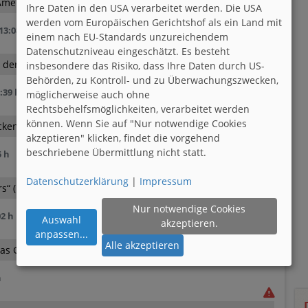
Amerika. Bei diesen Temperaturen zieht das natürlich.
Ihre Daten in den USA verarbeitet werden. Die USA
werden vom Europäischen Gerichtshof als ein Land mit
13:08 h
einem nach EU-Standards unzureichendem
Datenschutzniveau eingeschätzt. Es besteht
der Geist blind ist.
insbesondere das Risiko, dass Ihre Daten durch US-
Behörden, zu Kontroll- und zu Überwachungszwecken,
:39 h
möglicherweise auch ohne
Rechtsbehelfsmöglichkeiten, verarbeitet werden
können. Wenn Sie auf "Nur notwendige Cookies
cken alle WM :-)
akzeptieren" klicken, findet die vorgehend
beschriebene Übermittlung nicht statt.
5 h
Datenschutzerklärung
|
Impressum
s“ (1990)
Nur notwendige Cookies
02 h
Auswahl
akzeptieren.
anpassen
...
Alle akzeptieren
s Glas mit Kirschsaft umfällt
h