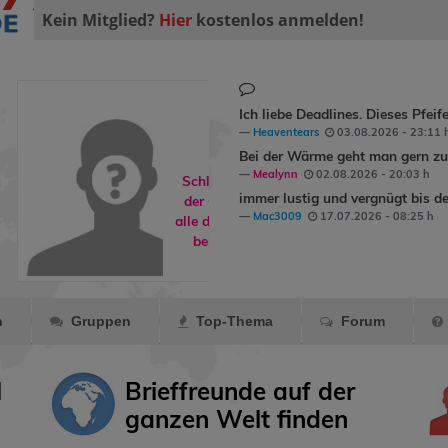
Kein Mitglied?
Hier
kostenlos anmelden!
Ich liebe Deadlines. Dieses Pfeif
Heaventears
03.08.2026 - 23:11 
Bei der Wärme geht man gern zum
Mealynn
02.08.2026 - 20:03 h
Schlafdohle ist
immer lustig und vergnügt bis de
der Gruppe
An
Mac3009
17.07.2026 - 08:25 h
alle die neu auf ...
beigetreten.
n
Gruppen
Top-Thema
Forum
l
Brieffreunde auf der
ganzen Welt finden