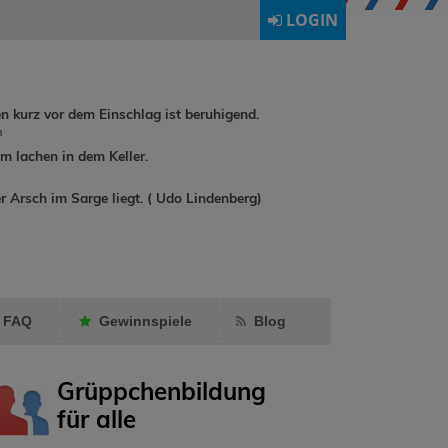
LOGIN
en kurz vor dem Einschlag ist beruhigend.
h
 lachen in dem Keller.
Schlafdohle ist
r Arsch im Sarge liegt. ( Udo Lindenberg)
der Gruppe
* Das
buchreisen
Brieffreundsch...
Kleinemau
beigetreten.
Freund mar
FAQ
Gewinnspiele
Blog
Grüppchenbildung
für alle