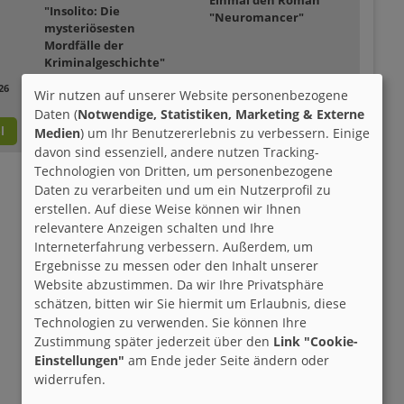
Einmal den Roman
"Insolito: Die
"Neuromancer"
mysteriösesten
Mordfälle der
Kriminalgeschichte"
26
Teilnehmen bis: 04.09.2026
Wir nutzen auf unserer Website personenbezogene
Teilnehmen bis: 05.09.2026
Daten (
Notwendige, Statistiken, Marketing & Externe
l
zum Gewinnspiel
zum Gewinnspiel
Medien
) um Ihr Benutzererlebnis zu verbessern. Einige
davon sind essenziell, andere nutzen Tracking-
Technologien von Dritten, um personenbezogene
Daten zu verarbeiten und um ein Nutzerprofil zu
erstellen. Auf diese Weise können wir Ihnen
relevantere Anzeigen schalten und Ihre
Interneterfahrung verbessern. Außerdem, um
Ergebnisse zu messen oder den Inhalt unserer
Website abzustimmen. Da wir Ihre Privatsphäre
schätzen, bitten wir Sie hiermit um Erlaubnis, diese
Technologien zu verwenden. Sie können Ihre
Zustimmung später jederzeit über den
Link "Cookie-
Einstellungen"
am Ende jeder Seite ändern oder
widerrufen.