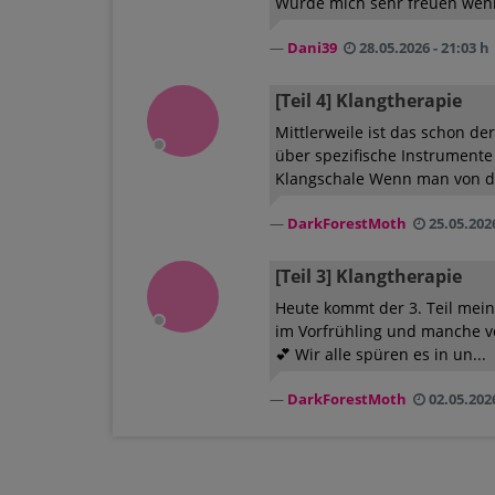
Würde mich sehr freuen wenn 
Dani39
28.05.2026 - 21:03 h
[Teil 4] Klangtherapie
Mittlerweile ist das schon de
über spezifische Instrumente 
Klangschale Wenn man von de
DarkForestMoth
25.05.2026
[Teil 3] Klangtherapie
Heute kommt der 3. Teil mein
im Vorfrühling und manche vo
💕 Wir alle spüren es in un...
DarkForestMoth
02.05.2026