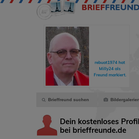
buchreisende hat
rebuat1974
hat
wildwind1979
ins
Milly24
als
Gästebuch
Freund markiert.
geschrieben.
Brieffreund suchen
Bildergalerie
Dein kostenloses Profi
bei brieffreunde.de