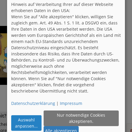
Hinweis auf Verarbeitung Ihrer auf dieser Webseite
erhobenen Daten in den USA:
Wenn Sie auf "Alle akzeptieren" klicken, willigen Sie
zugleich gem. Art. 49 Abs. 1 S. 1 lit. a DSGVO ein, dass
Ihre Daten in den USA verarbeitet werden. Die USA
werden vom Europäischen Gerichtshof als ein Land mit
einem nach EU-Standards unzureichendem
Datenschutzniveau eingeschätzt. Es besteht
insbesondere das Risiko, dass Ihre Daten durch US-
Behörden, zu Kontroll- und zu Überwachungszwecken,
möglicherweise auch ohne
Rechtsbehelfsmöglichkeiten, verarbeitet werden
können. Wenn Sie auf "Nur notwendige Cookies
akzeptieren" klicken, findet die vorgehend
beschriebene Übermittlung nicht statt.
Datenschutzerklärung
|
Impressum
Nur notwendige Cookies
it?
Auswahl
akzeptieren.
nscheinend die meisten Menschen einfach ihre
anpassen
...
oren haben. Der erste Eindruck dieser Plattform war
Alle akzeptieren