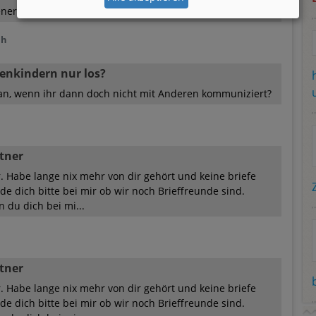
ner. Kaum war mein Profi...
 h
enkindern nur los?
an, wenn ihr dann doch nicht mit Anderen kommuniziert?
itner
r. Habe lange nix mehr von dir gehört und keine briefe
 dich bitte bei mir ob wir noch Brieffreunde sind.
du dich bei mi...
itner
r. Habe lange nix mehr von dir gehört und keine briefe
 dich bitte bei mir ob wir noch Brieffreunde sind.