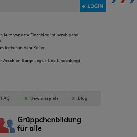
LOGIN
en kurz vor dem Einschlag ist beruhigend.
h
 lachen in dem Keller.
dirkchristoph93
dirkchr
hat
h
r Arsch im Sarge liegt. ( Udo Lindenberg)
annadrummerkid
monali
als Freund
Gesc
markiert.
gema
FAQ
Gewinnspiele
Blog
Grüppchenbildung
für alle