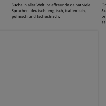
Suche in aller Welt. brieffreunde.de hat viele
Gr
Sprachen:
deutsch
,
englisch
,
italienisch
,
Sc
polnisch
und
tschechisch
.
br
se