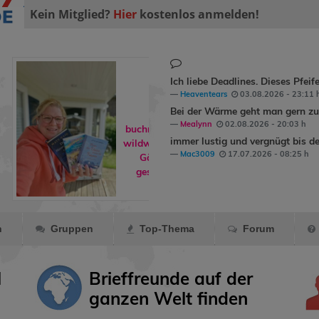
Kein Mitglied?
Hier
kostenlos anmelden!
Ich liebe Deadlines. Dieses Pfeif
Heaventears
03.08.2026 - 23:11 
Bei der Wärme geht man gern zum
Mealynn
02.08.2026 - 20:03 h
immer lustig und vergnügt bis de
rene90
hat
Mac3009
17.07.2026 - 08:25 h
Ormling
als
Freund markiert.
n
Gruppen
Top-Thema
Forum
l
Brieffreunde auf der
ganzen Welt finden