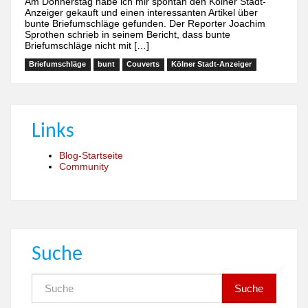
Am Donnerstag habe ich mir spontan den Kölner Stadt-
Anzeiger gekauft und einen interessanten Artikel über
bunte Briefumschläge gefunden. Der Reporter Joachim
Sprothen schrieb in seinem Bericht, dass bunte
Briefumschläge nicht mit […]
Briefumschläge
bunt
Couverts
Kölner Stadt-Anzeiger
Links
Blog-Startseite
Community
Suche
Suche