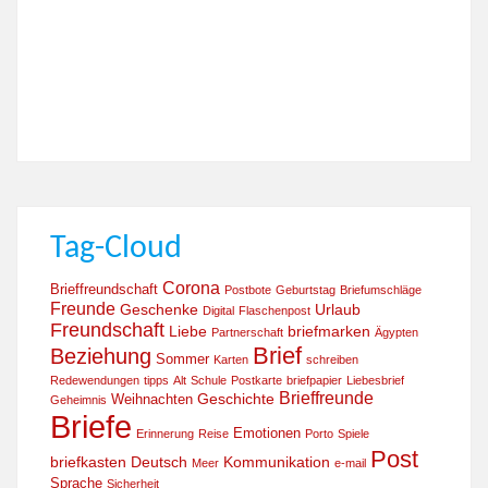
Tag-Cloud
Corona
Brieffreundschaft
Postbote
Geburtstag
Briefumschläge
Freunde
Geschenke
Urlaub
Digital
Flaschenpost
Freundschaft
Liebe
briefmarken
Partnerschaft
Ägypten
Brief
Beziehung
Sommer
Karten
schreiben
Redewendungen
tipps
Alt
Schule
Postkarte
briefpapier
Liebesbrief
Brieffreunde
Geschichte
Weihnachten
Geheimnis
Briefe
Emotionen
Erinnerung
Reise
Porto
Spiele
Post
briefkasten
Deutsch
Kommunikation
Meer
e-mail
Sprache
Sicherheit