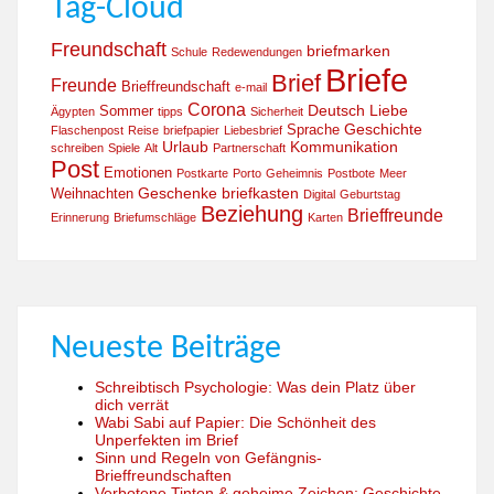
Tag-Cloud
Freundschaft
briefmarken
Schule
Redewendungen
Briefe
Brief
Freunde
Brieffreundschaft
e-mail
Corona
Deutsch
Liebe
Sommer
Ägypten
tipps
Sicherheit
Geschichte
Sprache
Flaschenpost
Reise
briefpapier
Liebesbrief
Urlaub
Kommunikation
schreiben
Spiele
Alt
Partnerschaft
Post
Emotionen
Postkarte
Porto
Geheimnis
Postbote
Meer
Geschenke
briefkasten
Weihnachten
Digital
Geburtstag
Beziehung
Brieffreunde
Erinnerung
Briefumschläge
Karten
Neueste Beiträge
Schreibtisch Psychologie: Was dein Platz über
dich verrät
Wabi Sabi auf Papier: Die Schönheit des
Unperfekten im Brief
Sinn und Regeln von Gefängnis-
Brieffreundschaften
Verbotene Tinten & geheime Zeichen: Geschichte