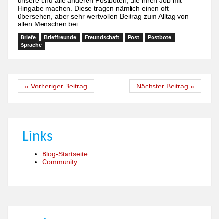
unsere und alle anderen Postboten, die ihren Job mit
Hingabe machen. Diese tragen nämlich einen oft
übersehen, aber sehr wertvollen Beitrag zum Alltag von
allen Menschen bei.
Briefe
Brieffreunde
Freundschaft
Post
Postbote
Sprache
« Vorheriger Beitrag
Nächster Beitrag »
Links
Blog-Startseite
Community