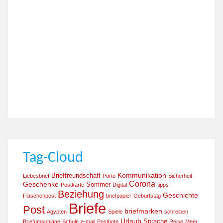
Tag-Cloud
Kommunikation
Brieffreundschaft
Liebesbrief
Porto
Sicherheit
Corona
Geschenke
Sommer
Postkarte
Digital
tipps
Beziehung
Geschichte
Flaschenpost
briefpapier
Geburtstag
Briefe
Post
briefmarken
Ägypten
Spiele
schreiben
Urlaub
Sprache
Briefumschläge
Schule
e-mail
Postbote
Reise
Meer