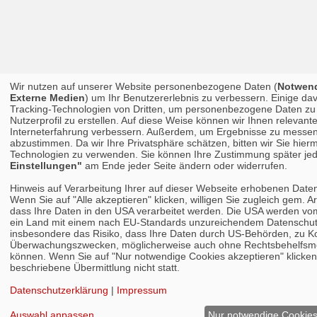
Wir nutzen auf unserer Website personenbezogene Daten (
Notwend
Externe Medien
) um Ihr Benutzererlebnis zu verbessern. Einige da
Tracking-Technologien von Dritten, um personenbezogene Daten zu 
Nutzerprofil zu erstellen. Auf diese Weise können wir Ihnen relevant
Interneterfahrung verbessern. Außerdem, um Ergebnisse zu messen 
abzustimmen. Da wir Ihre Privatsphäre schätzen, bitten wir Sie hierm
Technologien zu verwenden. Sie können Ihre Zustimmung später jed
Einstellungen"
am Ende jeder Seite ändern oder widerrufen.
Hinweis auf Verarbeitung Ihrer auf dieser Webseite erhobenen Date
Wenn Sie auf "Alle akzeptieren" klicken, willigen Sie zugleich gem. Ar
dass Ihre Daten in den USA verarbeitet werden. Die USA werden vo
ein Land mit einem nach EU-Standards unzureichendem Datenschutz
insbesondere das Risiko, dass Ihre Daten durch US-Behörden, zu Ko
Überwachungszwecken, möglicherweise auch ohne Rechtsbehelfsmög
können. Wenn Sie auf "Nur notwendige Cookies akzeptieren" klicken,
beschriebene Übermittlung nicht statt.
Datenschutzerklärung
|
Impressum
Auswahl anpassen
...
Nur notwendige Cookies