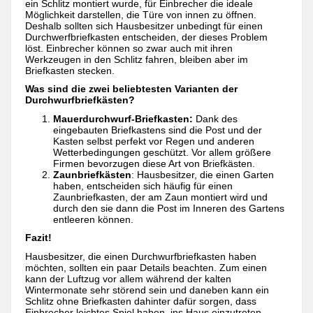
ein Schlitz montiert wurde, für Einbrecher die ideale
Möglichkeit darstellen, die Türe von innen zu öffnen.
Deshalb sollten sich Hausbesitzer unbedingt für einen
Durchwerfbriefkasten entscheiden, der dieses Problem
löst. Einbrecher können so zwar auch mit ihren
Werkzeugen in den Schlitz fahren, bleiben aber im
Briefkasten stecken.
Was sind die zwei beliebtesten Varianten der
Durchwurfbriefkästen?
Mauerdurchwurf-Briefkasten:
Dank des
eingebauten Briefkastens sind die Post und der
Kasten selbst perfekt vor Regen und anderen
Wetterbedingungen geschützt. Vor allem größere
Firmen bevorzugen diese Art von Briefkästen.
Zaunbriefkästen
: Hausbesitzer, die einen Garten
haben, entscheiden sich häufig für einen
Zaunbriefkasten, der am Zaun montiert wird und
durch den sie dann die Post im Inneren des Gartens
entleeren können.
Fazit!
Hausbesitzer, die einen Durchwurfbriefkasten haben
möchten, sollten ein paar Details beachten. Zum einen
kann der Luftzug vor allem während der kalten
Wintermonate sehr störend sein und daneben kann ein
Schlitz ohne Briefkasten dahinter dafür sorgen, dass
Einbrecher leichtes Spiel haben, ins Haus einzutreten.