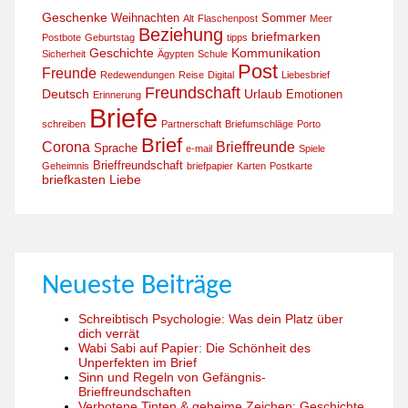
Geschenke
Weihnachten
Sommer
Alt
Flaschenpost
Meer
Beziehung
briefmarken
Postbote
Geburtstag
tipps
Geschichte
Kommunikation
Sicherheit
Ägypten
Schule
Post
Freunde
Redewendungen
Reise
Digital
Liebesbrief
Freundschaft
Deutsch
Urlaub
Emotionen
Erinnerung
Briefe
schreiben
Partnerschaft
Briefumschläge
Porto
Brief
Corona
Brieffreunde
Sprache
e-mail
Spiele
Brieffreundschaft
Geheimnis
briefpapier
Karten
Postkarte
briefkasten
Liebe
Neueste Beiträge
Schreibtisch Psychologie: Was dein Platz über
dich verrät
Wabi Sabi auf Papier: Die Schönheit des
Unperfekten im Brief
Sinn und Regeln von Gefängnis-
Brieffreundschaften
Verbotene Tinten & geheime Zeichen: Geschichte