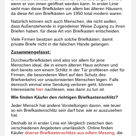
wenn er von innen geöffnet werden kann. In erster Linie
sieht man diese Briefkästen vor allem bei älteren Häusern,
da diese Art von Briefkästen um 1950 total modern waren.
Natürlich können sich auch Menschen, die nicht wollen,
dass Außenstehende in irgendeiner Weise Zugang zu ihren
Briefen haben, für diese Art von Briefkasten entscheiden.
Viele Firmen besitzen auch solche Briefkästen, damit
private Briefe nicht in die falschen Hände gelangen.
Zusammengefasst:
Durchwurfbriefkästen sind also vor allem für jene
Menschen ideal, die in einem älteren Haus wohnen und
dort bereits von einem Schlitz in der Tür profitieren oder für
Firmen, die besonderen Wert auf den Schutz des
Briefverkehrs vor unautorisierten Menschen legen. Falls
dennoch einmal eine Sendung verloren geht, können
Interessierte
hier
nachlesen, was dann zu tun ist.
Wie finden Käufer den richtigen Briefkastenschlitz?
Jeder Mensch hat andere Vorstellungen davon, wie teuer
so ein Briefkastenschlitz sein darf bzw. wie er auszusehen
hat.
Deshalb ist in erster Linie ein Vergleich zwischen den
verschiedenen Angeboten unerlässlich. Online finden
Käufer
diverse Briefkastenschlitze aus edlem Messing
, die