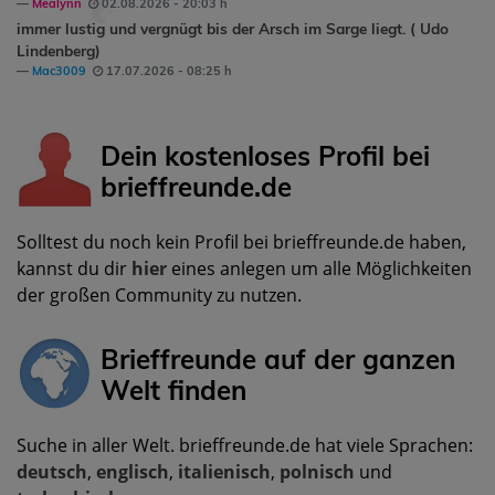
Mealynn
02.08.2026 - 20:03 h
immer lustig und vergnügt bis der Arsch im Sarge liegt. ( Udo
Lindenberg)
Mac3009
17.07.2026 - 08:25 h
Dein kostenloses Profil bei
brieffreunde.de
Solltest du noch kein Profil bei brieffreunde.de haben,
kannst du dir
hier
eines anlegen um alle Möglichkeiten
der großen Community zu nutzen.
Brieffreunde auf der ganzen
Welt finden
Suche in aller Welt. brieffreunde.de hat viele Sprachen:
deutsch
,
englisch
,
italienisch
,
polnisch
und