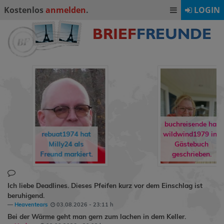
Kostenlos
anmelden
.
LOGIN
buchreisende hat
rebuat1974
hat
wildwind1979
ins
Milly24
als
Gästebuch
Freund markiert.
geschrieben.
Ich liebe Deadlines. Dieses Pfeifen kurz vor dem Einschlag ist
beruhigend.
Heaventears
03.08.2026 - 23:11 h
Bei der Wärme geht man gern zum lachen in dem Keller.