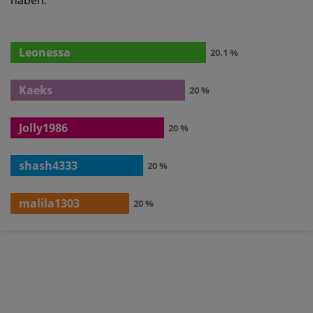
Leonessa
20.1 %
Kaeks
20 %
Jolly1986
20 %
shash4333
20 %
malila1303
20 %