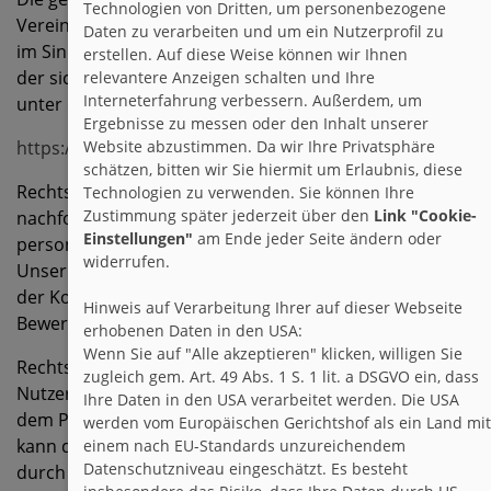
Technologien von Dritten, um personenbezogene
Vereinbarung bezüglich der jeweiligen Verpflichtungen
Daten zu verarbeiten und um ein Nutzerprofil zu
im Sinne der DSGVO geregelt. Diese Vereinbarung, aus
erstellen. Auf diese Weise können wir Ihnen
der sich die gegenseitigen Verpflichtungen ergeben, ist
relevantere Anzeigen schalten und Ihre
Interneterfahrung verbessern. Außerdem, um
unter dem folgenden Link abrufbar:
Ergebnisse zu messen oder den Inhalt unserer
Website abzustimmen. Da wir Ihre Privatsphäre
https://www.facebook.com/legal/terms/page_controlle
schätzen, bitten wir Sie hiermit um Erlaubnis, diese
Rechtsgrundlage für die dadurch erfolgende und
Technologien zu verwenden. Sie können Ihre
Zustimmung später jederzeit über den
Link "Cookie-
nachfolgend wiedergegebene Verarbeitung von
Einstellungen"
am Ende jeder Seite ändern oder
personenbezogenen Daten ist Art. 6 Abs. 1 lit. f DSGVO.
widerrufen.
Unser berechtigtes Interesse besteht an der Analyse,
der Kommunikation sowie dem Absatz und der
Hinweis auf Verarbeitung Ihrer auf dieser Webseite
Bewerbung unserer Produkte und Leistungen.
erhobenen Daten in den USA:
Wenn Sie auf "Alle akzeptieren" klicken, willigen Sie
Rechtsgrundlage kann auch eine Einwilligung des
zugleich gem. Art. 49 Abs. 1 S. 1 lit. a DSGVO ein, dass
Nutzers gemäß Art. 6 Abs. 1 lit. a DSGVO gegenüber
Ihre Daten in den USA verarbeitet werden. Die USA
dem Plattformbetreiber sein. Die Einwilligung hierzu
werden vom Europäischen Gerichtshof als ein Land mit
kann der Nutzer nach Art. 7 Abs. 3 DSGVO jederzeit
einem nach EU-Standards unzureichendem
Datenschutzniveau eingeschätzt. Es besteht
durch eine Mitteilung an den Plattformbetreiber für die