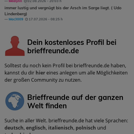
Mealynn
02.08.2026 - 20:03 h
immer lustig und vergnügt bis der Arsch im Sarge liegt. ( Udo
Lindenberg)
Mac3009
17.07.2026 - 08:25 h
Dein kostenloses Profil bei
brieffreunde.de
Solltest du noch kein Profil bei brieffreunde.de haben,
kannst du dir
hier
eines anlegen um alle Möglichkeiten
der großen Community zu nutzen.
Brieffreunde auf der ganzen
Welt finden
Suche in aller Welt. brieffreunde.de hat viele Sprachen:
deutsch
,
englisch
,
italienisch
,
polnisch
und