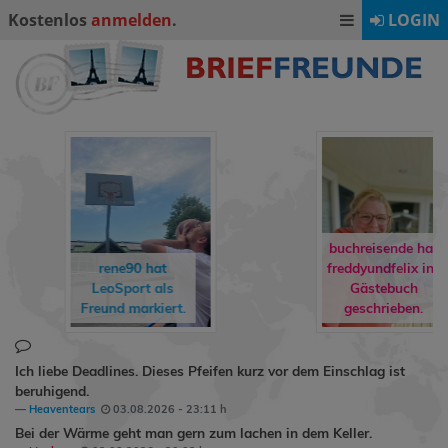
Kostenlos
anmelden
.
LOGIN
buchreisende hat
rene90
hat
freddyundfelix
ins
LeoSport
als
Gästebuch
Freund markiert.
geschrieben.
Ich liebe Deadlines. Dieses Pfeifen kurz vor dem Einschlag ist
beruhigend.
Heaventears
03.08.2026 - 23:11 h
Bei der Wärme geht man gern zum lachen in dem Keller.