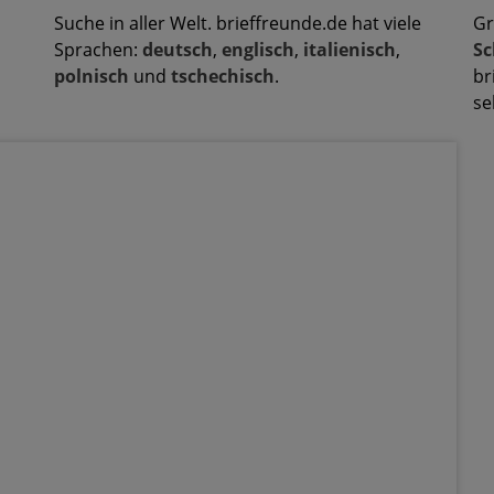
Suche in aller Welt. brieffreunde.de hat viele
Gr
Sprachen:
deutsch
,
englisch
,
italienisch
,
Sc
polnisch
und
tschechisch
.
br
se