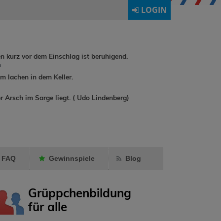
LOGIN
en kurz vor dem Einschlag ist beruhigend.
h
 lachen in dem Keller.
dirkchrist
hat
r Arsch im Sarge liegt. ( Udo Lindenberg)
rene90
hat
annadrumm
Ormling
als
als Fre
Freund markiert.
markier
FAQ
Gewinnspiele
Blog
Grüppchenbildung
für alle