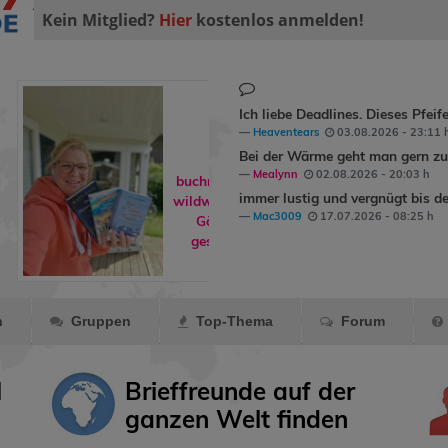
Kein Mitglied?
Hier
kostenlos anmelden!
Ich liebe Deadlines. Dieses Pfeif
Heaventears
03.08.2026 - 23:11 
Bei der Wärme geht man gern zum
Mealynn
02.08.2026 - 20:03 h
buchreisende hat
immer lustig und vergnügt bis de
wildwind1979
ins
Mac3009
17.07.2026 - 08:25 h
Gästebuch
geschrieben.
n
Gruppen
Top-Thema
Forum
l
Brieffreunde auf der
ganzen Welt finden