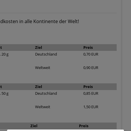
dkosten in alle Kontinente der Welt!
t
Ziel
Preis
 20 g
Deutschland
0,70 EUR
Weltweit
0,90 EUR
t
Ziel
Preis
 50 g
Deutschland
0,85 EUR
Weltweit
1,50 EUR
Ziel
Preis