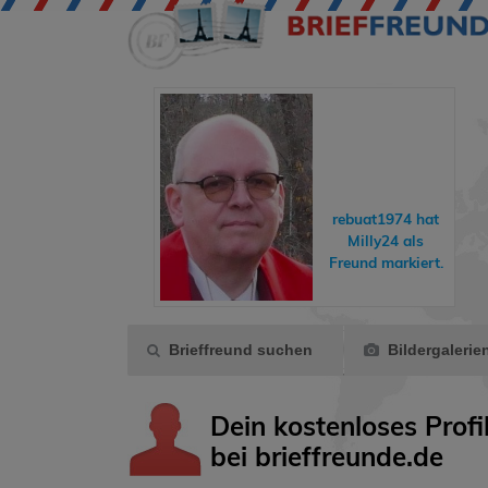
eddyundfelix
hat
hreisende
ein
rebuat1974
hat
Geschenk
Milly24
als
gemacht.
Freund markiert.
Brieffreund suchen
Bildergalerie
Dein kostenloses Profi
bei brieffreunde.de