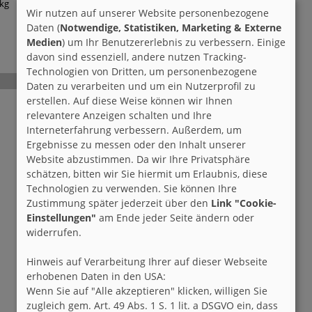
 kg
Deutschland
4,50 EUR
Wir nutzen auf unserer Website personenbezogene
Europa
9,00 EUR
Daten (
Notwendige, Statistiken, Marketing & Externe
Weltweit
16,00 EUR
Medien
) um Ihr Benutzererlebnis zu verbessern. Einige
davon sind essenziell, andere nutzen Tracking-
Technologien von Dritten, um personenbezogene
Absendeort
Preis
Daten zu verarbeiten und um ein Nutzerprofil zu
Belgien
1,36 Euro
erstellen. Auf diese Weise können wir Ihnen
Dänemark
9 DKK
relevantere Anzeigen schalten und Ihre
Frankreich
1,20 Euro
Interneterfahrung verbessern. Außerdem, um
Ergebnisse zu messen oder den Inhalt unserer
Frankreich
2,40 Euro
Website abzustimmen. Da wir Ihre Privatsphäre
Großbritannien
1,25 BP
schätzen, bitten wir Sie hiermit um Erlaubnis, diese
Großbritannien
1,55 BP
Technologien zu verwenden. Sie können Ihre
Österreich
2,10 EUR
Zustimmung später jederzeit über den
Link "Cookie-
Polen
2,60 PLN
Einstellungen"
am Ende jeder Seite ändern oder
Schweden
5,20 SEK
widerrufen.
Schweiz
1,40 CHF
Schweiz
2,20 EUR
Hinweis auf Verarbeitung Ihrer auf dieser Webseite
Spanien
1,35 EUR
erhobenen Daten in den USA:
Spanien
1,65 EUR
Wenn Sie auf "Alle akzeptieren" klicken, willigen Sie
zugleich gem. Art. 49 Abs. 1 S. 1 lit. a DSGVO ein, dass
Tschechien
19 CZK