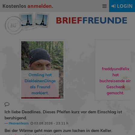
Kostenlos
anmelden
.
LOGIN
freddyundfelix
Ormling
hat
hat
DiekleinenDinge
buchreisende
ein
als Freund
Geschenk
markiert.
gemacht.
Ich liebe Deadlines. Dieses Pfeifen kurz vor dem Einschlag ist
beruhigend.
Heaventears
03.08.2026 - 23:11 h
Bei der Wärme geht man gern zum lachen in dem Keller.