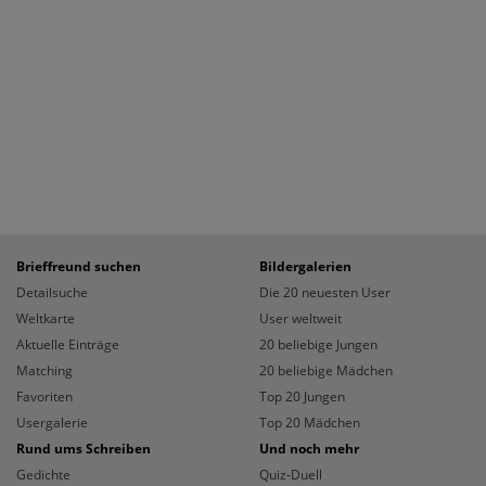
Brieffreund suchen
Bildergalerien
Detailsuche
Die 20 neuesten User
Weltkarte
User weltweit
Aktuelle Einträge
20 beliebige Jungen
Matching
20 beliebige Mädchen
Favoriten
Top 20 Jungen
Usergalerie
Top 20 Mädchen
Rund ums Schreiben
Und noch mehr
Gedichte
Quiz-Duell