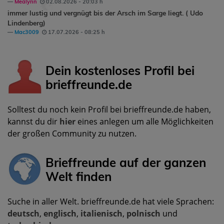
Mealynn
02.08.2026 - 20:03 h
immer lustig und vergnügt bis der Arsch im Sarge liegt. ( Udo
Lindenberg)
Mac3009
17.07.2026 - 08:25 h
Dein kostenloses Profil bei
brieffreunde.de
Solltest du noch kein Profil bei brieffreunde.de haben,
kannst du dir
hier
eines anlegen um alle Möglichkeiten
der großen Community zu nutzen.
Brieffreunde auf der ganzen
Welt finden
Suche in aller Welt. brieffreunde.de hat viele Sprachen:
deutsch
,
englisch
,
italienisch
,
polnisch
und