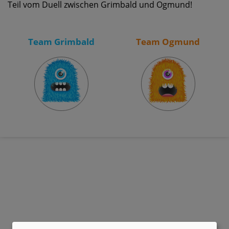
Teil vom Duell zwischen Grimbald und Ogmund!
Team Grimbald
Team Ogmund