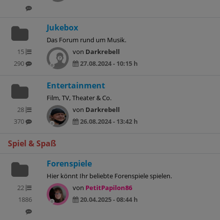
Jukebox
Das Forum rund um Musik.
15
von
Darkrebell
290
27.08.2024 - 10:15 h
Entertainment
Film, TV, Theater & Co.
28
von
Darkrebell
370
26.08.2024 - 13:42 h
Spiel & Spaß
Forenspiele
Hier könnt Ihr beliebte Forenspiele spielen.
22
von
PetitPapilon86
1886
20.04.2025 - 08:44 h