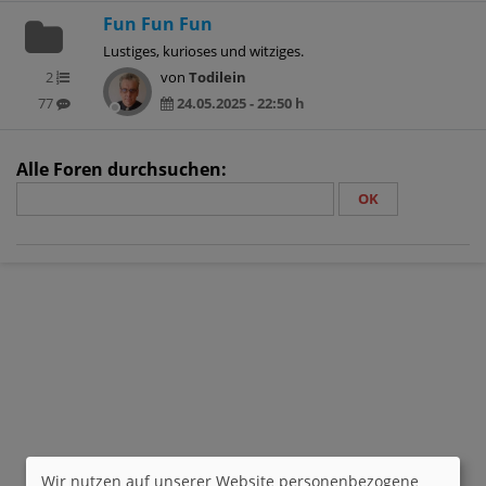
Fun Fun Fun
Lustiges, kurioses und witziges.
2
von
Todilein
77
24.05.2025 - 22:50 h
Alle Foren durchsuchen:
Wir nutzen auf unserer Website personenbezogene