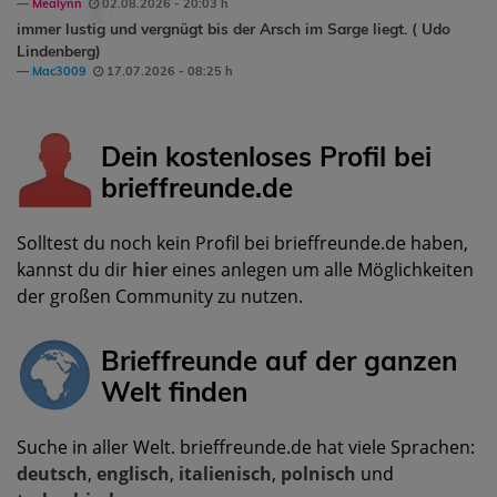
Mealynn
02.08.2026 - 20:03 h
immer lustig und vergnügt bis der Arsch im Sarge liegt. ( Udo
Lindenberg)
Mac3009
17.07.2026 - 08:25 h
Dein kostenloses Profil bei
brieffreunde.de
Solltest du noch kein Profil bei brieffreunde.de haben,
kannst du dir
hier
eines anlegen um alle Möglichkeiten
der großen Community zu nutzen.
Brieffreunde auf der ganzen
Welt finden
Suche in aller Welt. brieffreunde.de hat viele Sprachen:
deutsch
,
englisch
,
italienisch
,
polnisch
und