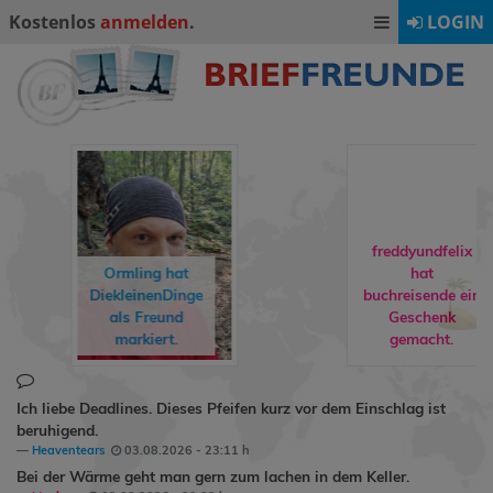
Kostenlos
anmelden
.
LOGIN
freddyundfelix
hat
buchreisende
ein
rebuat1974
h
Geschenk
Milly24
als
gemacht.
Freund markie
Ich liebe Deadlines. Dieses Pfeifen kurz vor dem Einschlag ist
beruhigend.
Heaventears
03.08.2026 - 23:11 h
Bei der Wärme geht man gern zum lachen in dem Keller.