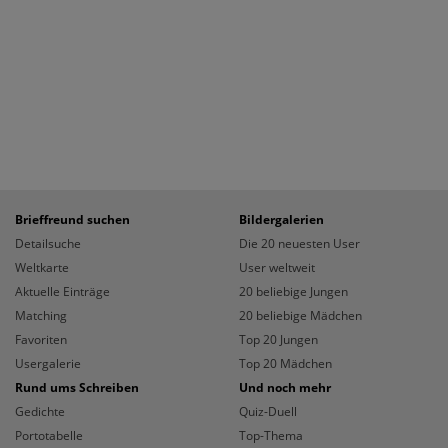
Brieffreund suchen
Bildergalerien
Detailsuche
Die 20 neuesten User
Weltkarte
User weltweit
Aktuelle Einträge
20 beliebige Jungen
Matching
20 beliebige Mädchen
Favoriten
Top 20 Jungen
Usergalerie
Top 20 Mädchen
Rund ums Schreiben
Und noch mehr
Gedichte
Quiz-Duell
Portotabelle
Top-Thema