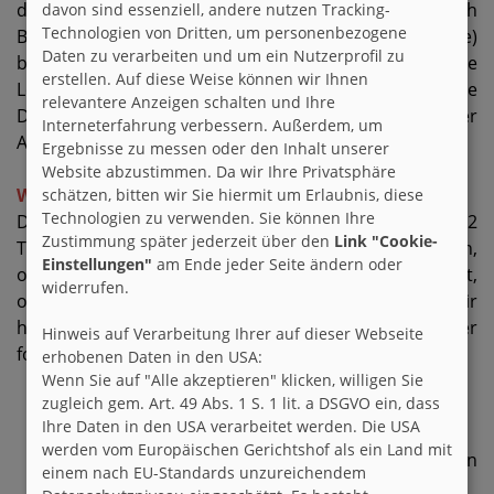
deines Usernamens an info@brieffreunde.de. Nach
davon sind essenziell, andere nutzen Tracking-
Technologien von Dritten, um personenbezogene
Bearbeitung deiner Mail (je nach Aufkommen 1-3 Tage)
Daten zu verarbeiten und um ein Nutzerprofil zu
bekommst du von uns eine Bestätigung über die
erstellen. Auf diese Weise können wir Ihnen
Löschung deines Accounts (dies beinhaltet all deine
relevantere Anzeigen schalten und Ihre
Daten). Schicke uns diese Mail unbedingt von der
Interneterfahrung verbessern. Außerdem, um
Adresse aus, mit der du dich auch angemeldet hast.
Ergebnisse zu messen oder den Inhalt unserer
Website abzustimmen. Da wir Ihre Privatsphäre
Warum wird mein Foto nicht freigeschaltet?
schätzen, bitten wir Sie hiermit um Erlaubnis, diese
Technologien zu verwenden. Sie können Ihre
Die Freischaltung der Fotos kann zunächst einmal 1-2
Zustimmung später jederzeit über den
Link "Cookie-
Tage dauern. Du kannst am Status deines Bildes sehen,
Einstellungen"
am Ende jeder Seite ändern oder
ob es noch in der Warteschlange zur Freischaltung ist,
widerrufen.
oder freigegeben wurde. Vermisst du ein von dir
hochgeladenes Bild hast du wahrscheinlich eine der
Hinweis auf Verarbeitung Ihrer auf dieser Webseite
folgenden Regeln verletzt:
erhobenen Daten in den USA:
Wenn Sie auf "Alle akzeptieren" klicken, willigen Sie
zugleich gem. Art. 49 Abs. 1 S. 1 lit. a DSGVO ein, dass
pornographischer oder sexistischer Inhalt
Ihre Daten in den USA verarbeitet werden. Die USA
gesetzeswidriger Inhalt
werden vom Europäischen Gerichtshof als ein Land mit
unangemessener Inhalt für die Zielgruppe von
einem nach EU-Standards unzureichendem
brieffreunde.de