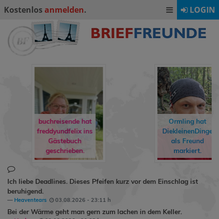
Kostenlos
anmelden
.
LOGIN
buchreisende hat
Ormling
hat
freddyundfelix
ins
DiekleinenDinge
Gästebuch
als Freund
geschrieben.
markiert.
Ich liebe Deadlines. Dieses Pfeifen kurz vor dem Einschlag ist
beruhigend.
Heaventears
03.08.2026 - 23:11 h
Bei der Wärme geht man gern zum lachen in dem Keller.