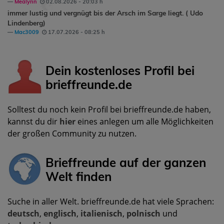
Mealynn
02.08.2026 - 20:03 h
immer lustig und vergnügt bis der Arsch im Sarge liegt. ( Udo
Lindenberg)
Mac3009
17.07.2026 - 08:25 h
Dein kostenloses Profil bei
brieffreunde.de
Solltest du noch kein Profil bei brieffreunde.de haben,
kannst du dir
hier
eines anlegen um alle Möglichkeiten
der großen Community zu nutzen.
Brieffreunde auf der ganzen
Welt finden
Suche in aller Welt. brieffreunde.de hat viele Sprachen:
deutsch
,
englisch
,
italienisch
,
polnisch
und