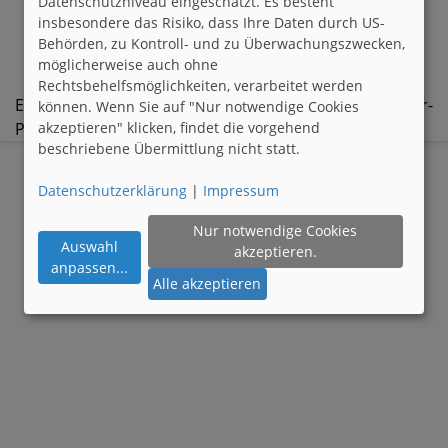
Datenschutzniveau eingeschätzt. Es besteht
beleidigender oder diffamierender Inhalt
insbesondere das Risiko, dass Ihre Daten durch US-
beinhaltende Werbung für andere Websites
Behörden, zu Kontroll- und zu Überwachungszwecken,
möglicherweise auch ohne
Rechtsbehelfsmöglichkeiten, verarbeitet werden
Ein wiederholter Verstoß kann zur Löschung des User-
können. Wenn Sie auf "Nur notwendige Cookies
akzeptieren" klicken, findet die vorgehend
Profils führen.
beschriebene Übermittlung nicht statt.
Datenschutzerklärung
|
Impressum
Nur notwendige Cookies
Auswahl
akzeptieren.
anpassen
...
Alle akzeptieren