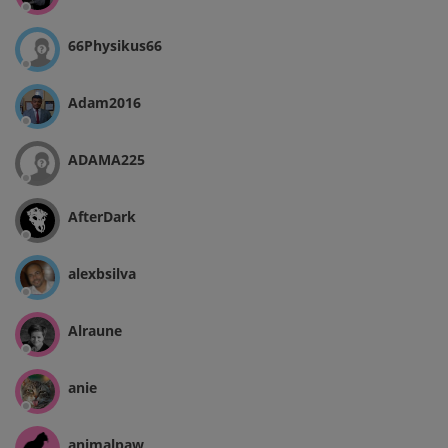
66Physikus66
Adam2016
ADAMA225
AfterDark
alexbsilva
Alraune
anie
animalpaw