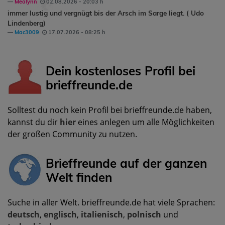
Mealynn
02.08.2026 - 20:03 h
immer lustig und vergnügt bis der Arsch im Sarge liegt. ( Udo
Lindenberg)
Mac3009
17.07.2026 - 08:25 h
Dein kostenloses Profil bei
brieffreunde.de
Solltest du noch kein Profil bei brieffreunde.de haben,
kannst du dir
hier
eines anlegen um alle Möglichkeiten
der großen Community zu nutzen.
Brieffreunde auf der ganzen
Welt finden
Suche in aller Welt. brieffreunde.de hat viele Sprachen:
deutsch
,
englisch
,
italienisch
,
polnisch
und