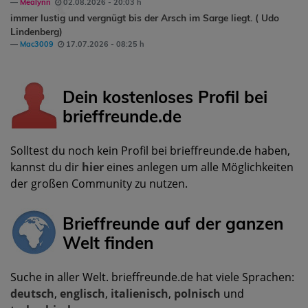
Mealynn
02.08.2026 - 20:03 h
immer lustig und vergnügt bis der Arsch im Sarge liegt. ( Udo
Lindenberg)
Mac3009
17.07.2026 - 08:25 h
Dein kostenloses Profil bei
brieffreunde.de
Solltest du noch kein Profil bei brieffreunde.de haben,
kannst du dir
hier
eines anlegen um alle Möglichkeiten
der großen Community zu nutzen.
Brieffreunde auf der ganzen
Welt finden
Suche in aller Welt. brieffreunde.de hat viele Sprachen:
deutsch
,
englisch
,
italienisch
,
polnisch
und