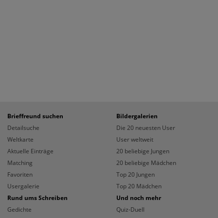
Brieffreund suchen
Bildergalerien
Detailsuche
Die 20 neuesten User
Weltkarte
User weltweit
Aktuelle Einträge
20 beliebige Jungen
Matching
20 beliebige Mädchen
Favoriten
Top 20 Jungen
Usergalerie
Top 20 Mädchen
Rund ums Schreiben
Und noch mehr
Gedichte
Quiz-Duell