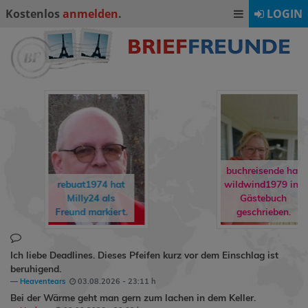
Kostenlos
anmelden
.
LOGIN
buchreisende hat
rebuat1974
hat
wildwind1979
ins
Milly24
als
Gästebuch
Freund markiert.
geschrieben.
Ich liebe Deadlines. Dieses Pfeifen kurz vor dem Einschlag ist
beruhigend.
Heaventears
03.08.2026 - 23:11 h
Bei der Wärme geht man gern zum lachen in dem Keller.