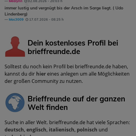
Mealynn
02.08.2026 - 20:03 h
immer lustig und vergnügt bis der Arsch im Sarge liegt. ( Udo
Lindenberg)
Mac3009
17.07.2026 - 08:25 h
Dein kostenloses Profil bei
brieffreunde.de
Solltest du noch kein Profil bei brieffreunde.de haben,
kannst du dir
hier
eines anlegen um alle Möglichkeiten
der großen Community zu nutzen.
Brieffreunde auf der ganzen
Welt finden
Suche in aller Welt. brieffreunde.de hat viele Sprachen:
deutsch
,
englisch
,
italienisch
,
polnisch
und