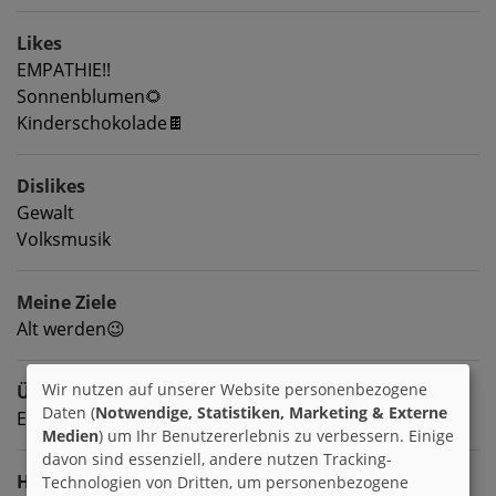
Likes
EMPATHIE!!
Sonnenblumen🌻
Kinderschokolade🍫
Dislikes
Gewalt
Volksmusik
Meine Ziele
Alt werden😉
Wir nutzen auf unserer Website personenbezogene
Über mich
Daten (
Notwendige, Statistiken, Marketing & Externe
Ein Mädel vom Lande😊
Medien
) um Ihr Benutzererlebnis zu verbessern. Einige
davon sind essenziell, andere nutzen Tracking-
Hobbies
Technologien von Dritten, um personenbezogene