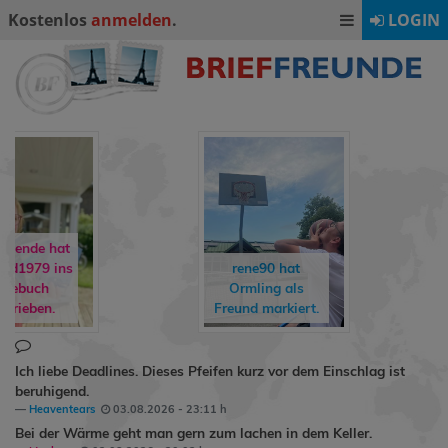
Kostenlos
anmelden
.
LOGIN
dirkchristoph93
hat
rene90
hat
annadrummerkid
Ormling
als
als Freund
Freund markiert.
markiert.
Ich liebe Deadlines. Dieses Pfeifen kurz vor dem Einschlag ist
beruhigend.
Heaventears
03.08.2026 - 23:11 h
Bei der Wärme geht man gern zum lachen in dem Keller.