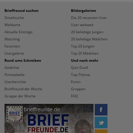
Brieffreund suchen
Bildergalerien
Detailsuche
Die 20 neuesten User
Weltkarte
User weltweit
Aktuelle Einträge
20 beliebige Jungen
Matching
20 beliebige Mädchen
Favoriten
Top 20 Jungen
Usergalerie
Top 20 Mädchen
Rund ums Schreiben
Und noch mehr
Gedichte
Quiz-Duell
Portotabelle
Top-Thema
Userberichte
Foren
Brieffreund der Woche
Gruppen
Gruppe der Woche
FAQ