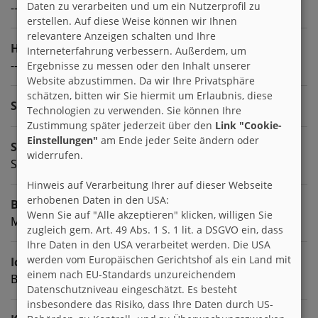
Daten zu verarbeiten und um ein Nutzerprofil zu
---
erstellen. Auf diese Weise können wir Ihnen
relevantere Anzeigen schalten und Ihre
Homepage
Interneterfahrung verbessern. Außerdem, um
---
Ergebnisse zu messen oder den Inhalt unserer
Website abzustimmen. Da wir Ihre Privatsphäre
schätzen, bitten wir Sie hiermit um Erlaubnis, diese
Sprachen
Technologien zu verwenden. Sie können Ihre
Zustimmung später jederzeit über den
Link "Cookie-
Einstellungen"
am Ende jeder Seite ändern oder
Sternzeichen
widerrufen.
Schütze
Hinweis auf Verarbeitung Ihrer auf dieser Webseite
erhobenen Daten in den USA:
Beruf
Wenn Sie auf "Alle akzeptieren" klicken, willigen Sie
Mama😉
zugleich gem. Art. 49 Abs. 1 S. 1 lit. a DSGVO ein, dass
Ihre Daten in den USA verarbeitet werden. Die USA
werden vom Europäischen Gerichtshof als ein Land mit
Ich suche
einem nach EU-Standards unzureichendem
Brieffreunde zwischen 35 & 50
Datenschutzniveau eingeschätzt. Es besteht
insbesondere das Risiko, dass Ihre Daten durch US-