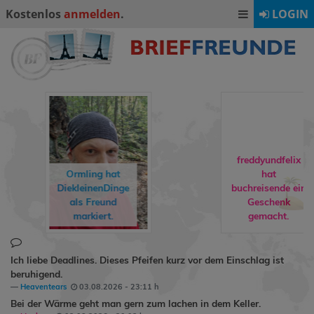
Kostenlos
anmelden
.
LOGIN
freddyundfelix
Ormling
hat
hat
DiekleinenDinge
buchreisende
ein
als Freund
Geschenk
markiert.
gemacht.
Ich liebe Deadlines. Dieses Pfeifen kurz vor dem Einschlag ist
beruhigend.
Heaventears
03.08.2026 - 23:11 h
Bei der Wärme geht man gern zum lachen in dem Keller.