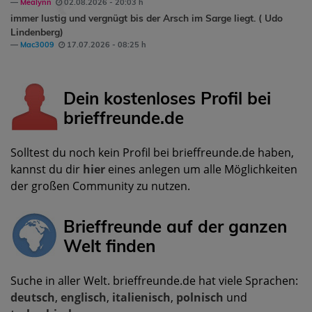
Mealynn
02.08.2026 - 20:03 h
immer lustig und vergnügt bis der Arsch im Sarge liegt. ( Udo
Lindenberg)
Mac3009
17.07.2026 - 08:25 h
Dein kostenloses Profil bei
brieffreunde.de
Solltest du noch kein Profil bei brieffreunde.de haben,
kannst du dir
hier
eines anlegen um alle Möglichkeiten
der großen Community zu nutzen.
Brieffreunde auf der ganzen
Welt finden
Suche in aller Welt. brieffreunde.de hat viele Sprachen:
deutsch
,
englisch
,
italienisch
,
polnisch
und