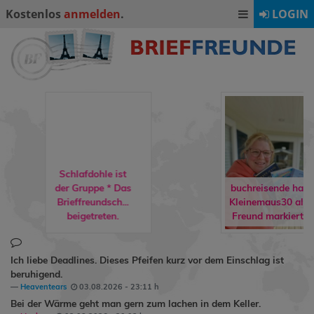
Kostenlos
anmelden
.
LOGIN
Schlafdohle ist
der Gruppe
* Das
buchreisende
hat
Brieffreundsch...
Kleinemaus30
als
beigetreten.
Freund markiert.
Ich liebe Deadlines. Dieses Pfeifen kurz vor dem Einschlag ist
beruhigend.
Heaventears
03.08.2026 - 23:11 h
Bei der Wärme geht man gern zum lachen in dem Keller.