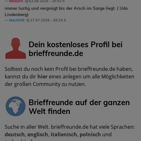
Mealynn
02.08.2026 - 20:03 h
immer lustig und vergnügt bis der Arsch im Sarge liegt. ( Udo
Lindenberg)
Mac3009
17.07.2026 - 08:25 h
Dein kostenloses Profil bei
brieffreunde.de
Solltest du noch kein Profil bei brieffreunde.de haben,
kannst du dir
hier
eines anlegen um alle Möglichkeiten
der großen Community zu nutzen.
Brieffreunde auf der ganzen
Welt finden
Suche in aller Welt. brieffreunde.de hat viele Sprachen:
deutsch
,
englisch
,
italienisch
,
polnisch
und