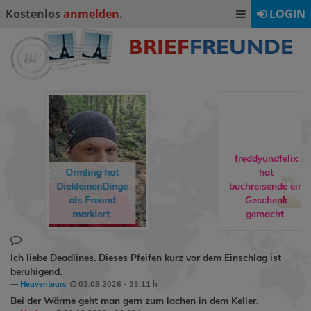
Kostenlos
anmelden
.
LOGIN
freddyundfelix
Ormling
hat
hat
DiekleinenDinge
buchreisende
ein
als Freund
Geschenk
markiert.
gemacht.
Ich liebe Deadlines. Dieses Pfeifen kurz vor dem Einschlag ist
beruhigend.
Heaventears
03.08.2026 - 23:11 h
Bei der Wärme geht man gern zum lachen in dem Keller.