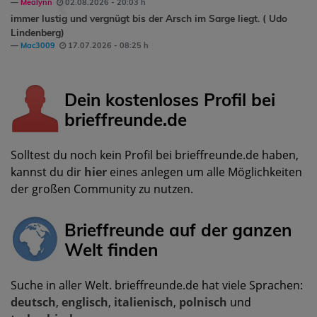
Mealynn
02.08.2026 - 20:03 h
immer lustig und vergnügt bis der Arsch im Sarge liegt. ( Udo
Lindenberg)
Mac3009
17.07.2026 - 08:25 h
Dein kostenloses Profil bei
brieffreunde.de
Solltest du noch kein Profil bei brieffreunde.de haben,
kannst du dir
hier
eines anlegen um alle Möglichkeiten
der großen Community zu nutzen.
Brieffreunde auf der ganzen
Welt finden
Suche in aller Welt. brieffreunde.de hat viele Sprachen:
deutsch
,
englisch
,
italienisch
,
polnisch
und