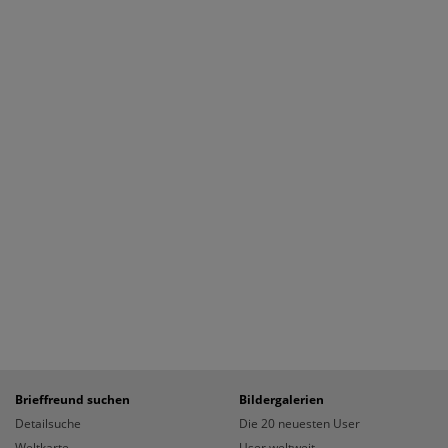
Brieffreund suchen
Bildergalerien
Detailsuche
Die 20 neuesten User
Weltkarte
User weltweit