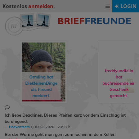
Kostenlos
anmelden
.
LOGIN
freddyundfelix
hat
buchreisende
ein
rebuat1974
Geschenk
Milly24
al
gemacht.
Freund marki
Ich liebe Deadlines. Dieses Pfeifen kurz vor dem Einschlag ist
beruhigend.
Heaventears
03.08.2026 - 23:11 h
Bei der Wärme geht man gern zum lachen in dem Keller.