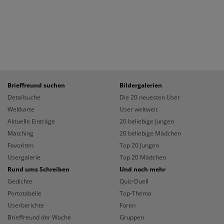
Brieffreund suchen
Bildergalerien
Detailsuche
Die 20 neuesten User
Weltkarte
User weltweit
Aktuelle Einträge
20 beliebige Jungen
Matching
20 beliebige Mädchen
Favoriten
Top 20 Jungen
Usergalerie
Top 20 Mädchen
Rund ums Schreiben
Und noch mehr
Gedichte
Quiz-Duell
Portotabelle
Top-Thema
Userberichte
Foren
Brieffreund der Woche
Gruppen