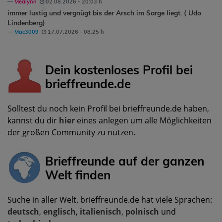
Mealynn
02.08.2026 - 20:03 h
immer lustig und vergnügt bis der Arsch im Sarge liegt. ( Udo
Lindenberg)
Mac3009
17.07.2026 - 08:25 h
Dein kostenloses Profil bei
brieffreunde.de
Solltest du noch kein Profil bei brieffreunde.de haben,
kannst du dir
hier
eines anlegen um alle Möglichkeiten
der großen Community zu nutzen.
Brieffreunde auf der ganzen
Welt finden
Suche in aller Welt. brieffreunde.de hat viele Sprachen:
deutsch
,
englisch
,
italienisch
,
polnisch
und