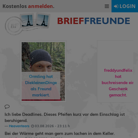
Kostenlos
anmelden
.
LOGIN
freddyundfelix
Ormling
hat
hat
DiekleinenDinge
buchreisende
ein
als Freund
Geschenk
markiert.
gemacht.
Ich liebe Deadlines. Dieses Pfeifen kurz vor dem Einschlag ist
beruhigend.
Heaventears
03.08.2026 - 23:11 h
Bei der Wärme geht man gern zum lachen in dem Keller.