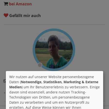
bei Amazon
Gefällt mir auch
Wir nutzen auf unserer Website personenbezogene
dirkchristoph93
04.10.2025
Daten (
Notwendige, Statistiken, Marketing & Externe
Medien
) um Ihr Benutzererlebnis zu verbessern. Einige
davon sind essenziell, andere nutzen Tracking-
- kein Kommentar vorhanden -
Technologien von Dritten, um personenbezogene
Daten zu verarbeiten und um ein Nutzerprofil zu
erstellen. Auf diese Weise können wir Ihnen