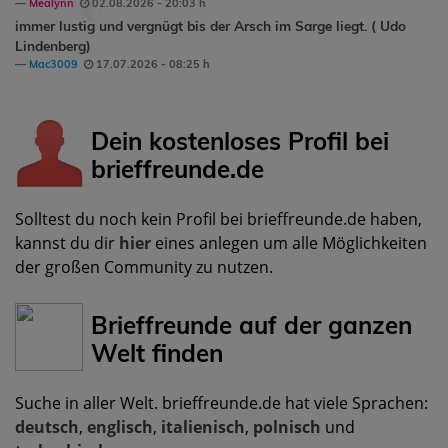
Mealynn
02.08.2026 - 20:03 h
immer lustig und vergnügt bis der Arsch im Sarge liegt. ( Udo
Lindenberg)
Mac3009
17.07.2026 - 08:25 h
Dein kostenloses Profil bei
brieffreunde.de
Solltest du noch kein Profil bei brieffreunde.de haben,
kannst du dir
hier
eines anlegen um alle Möglichkeiten
der großen Community zu nutzen.
Brieffreunde auf der ganzen
Welt finden
Suche in aller Welt. brieffreunde.de hat viele Sprachen:
deutsch
,
englisch
,
italienisch
,
polnisch
und