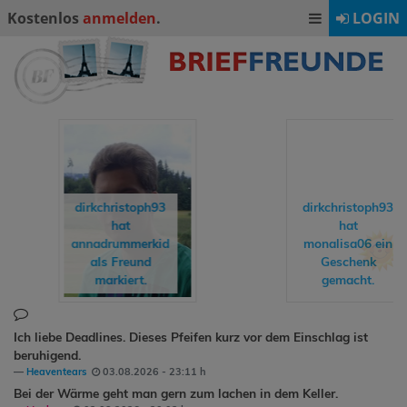
Kostenlos
anmelden
.
LOGIN
dirkchristoph93
hat
monalisa06
ein
HelloKitty11
Geschenk
hat
Jassy
al
gemacht.
Freund markie
Ich liebe Deadlines. Dieses Pfeifen kurz vor dem Einschlag ist
beruhigend.
Heaventears
03.08.2026 - 23:11 h
Bei der Wärme geht man gern zum lachen in dem Keller.