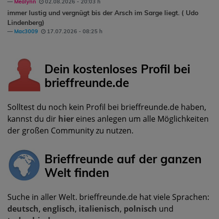
Mealynn
02.08.2026 - 20:03 h
immer lustig und vergnügt bis der Arsch im Sarge liegt. ( Udo
Lindenberg)
Mac3009
17.07.2026 - 08:25 h
Dein kostenloses Profil bei
brieffreunde.de
Solltest du noch kein Profil bei brieffreunde.de haben,
kannst du dir
hier
eines anlegen um alle Möglichkeiten
der großen Community zu nutzen.
Brieffreunde auf der ganzen
Welt finden
Suche in aller Welt. brieffreunde.de hat viele Sprachen:
deutsch
,
englisch
,
italienisch
,
polnisch
und