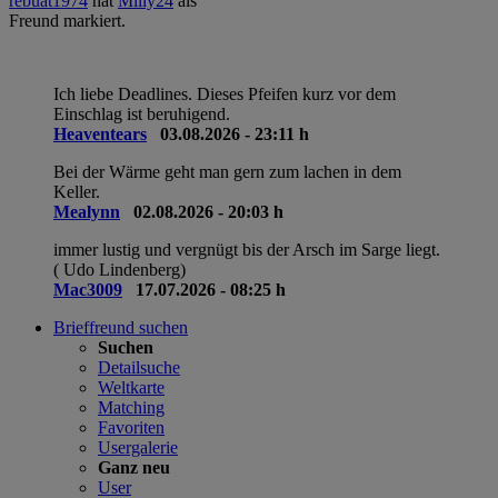
hat
Milly24
als
wildwind1979
ins
rene90
hat
Ormling
als
a
kiert.
Gästebuch geschrieben.
Freund markiert.
F
Ich liebe Deadlines. Dieses Pfeifen kurz vor dem
Einschlag ist beruhigend.
Heaventears
03.08.2026 - 23:11 h
Bei der Wärme geht man gern zum lachen in dem
Keller.
Mealynn
02.08.2026 - 20:03 h
immer lustig und vergnügt bis der Arsch im Sarge liegt.
( Udo Lindenberg)
Mac3009
17.07.2026 - 08:25 h
Brieffreund suchen
Suchen
Detailsuche
Weltkarte
Matching
Favoriten
Usergalerie
Ganz neu
User