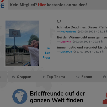
Kein Mitglied?
Hier
kostenlos anmelden!
Ich liebe Deadlines. Dieses Pfeif
Heaventears
03.08.2026 - 23:11 
Bei der Wärme geht man gern zum
Mealynn
02.08.2026 - 20:03 h
immer lustig und vergnügt bis de
rene90
hat
Mac3009
17.07.2026 - 08:25 h
LeoSport
als
Freund markiert.
n
Gruppen
Top-Thema
Forum
l
Brieffreunde auf der
ganzen Welt finden