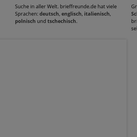
Suche in aller Welt. brieffreunde.de hat viele
Gr
Sprachen:
deutsch
,
englisch
,
italienisch
,
Sc
polnisch
und
tschechisch
.
br
se