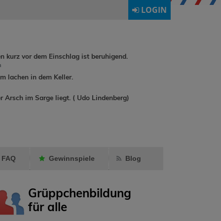
LOGIN
en kurz vor dem Einschlag ist beruhigend.
h
 lachen in dem Keller.
buchreisende hat
Ormling
r Arsch im Sarge liegt. ( Udo Lindenberg)
freddyundfelix
ins
Diekleinen
Gästebuch
als Fre
geschrieben.
markier
FAQ
Gewinnspiele
Blog
Grüppchenbildung
für alle