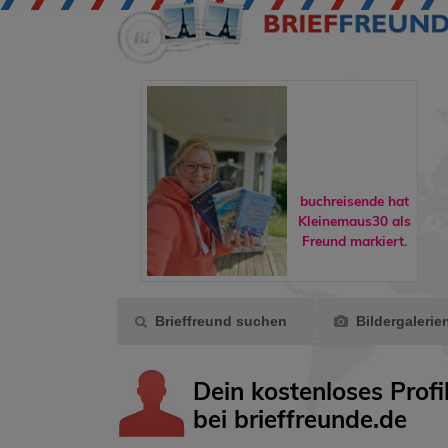
hlafdohle ist
 Gruppe
* Das
buchreisende
hat
effreundsch...
Kleinemaus30
als
eigetreten.
Freund markiert.
Brieffreund suchen
Bildergalerie
Dein kostenloses Profi
bei brieffreunde.de