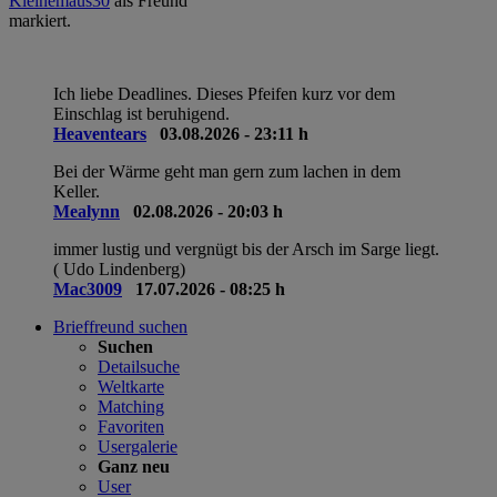
0
als Freund
rene90
hat
LeoSport
als
freddyundfelix
ins
Die
Freund markiert.
Gästebuch geschrieben.
Freu
Ich liebe Deadlines. Dieses Pfeifen kurz vor dem
Einschlag ist beruhigend.
Heaventears
03.08.2026 - 23:11 h
Bei der Wärme geht man gern zum lachen in dem
Keller.
Mealynn
02.08.2026 - 20:03 h
immer lustig und vergnügt bis der Arsch im Sarge liegt.
( Udo Lindenberg)
Mac3009
17.07.2026 - 08:25 h
Brieffreund suchen
Suchen
Detailsuche
Weltkarte
Matching
Favoriten
Usergalerie
Ganz neu
User