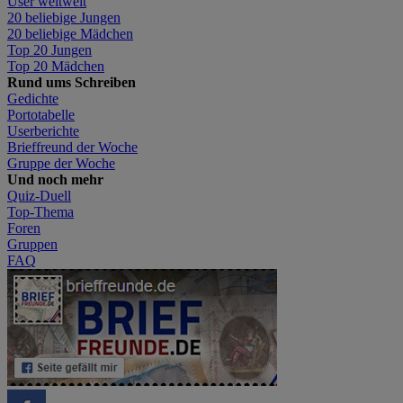
User weltweit
20 beliebige Jungen
20 beliebige Mädchen
Top 20 Jungen
Top 20 Mädchen
Rund ums Schreiben
Gedichte
Portotabelle
Userberichte
Brieffreund der Woche
Gruppe der Woche
Und noch mehr
Quiz-Duell
Top-Thema
Foren
Gruppen
FAQ