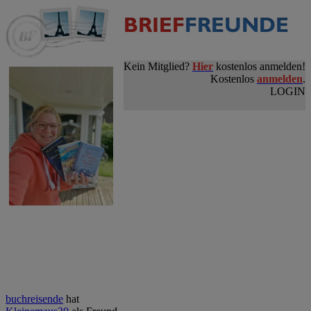
Kein Mitglied?
Hier
kostenlos anmelden!
Kostenlos
anmelden
.
LOGIN
hat
buchreisende hat
Orm