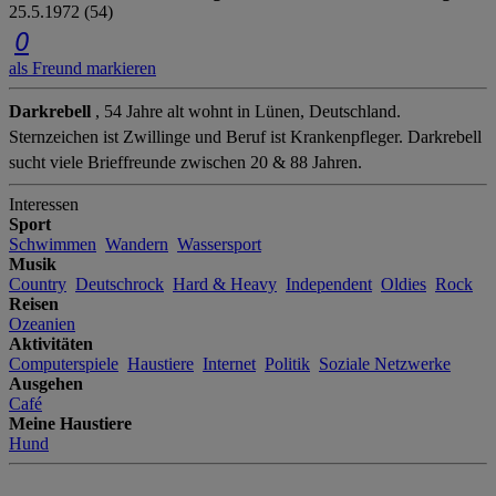
25.5.1972 (54)
0
als Freund markieren
Darkrebell
, 54 Jahre alt wohnt in Lünen, Deutschland.
Sternzeichen ist Zwillinge und Beruf ist Krankenpfleger. Darkrebell
sucht viele Brieffreunde zwischen 20 & 88 Jahren.
Interessen
Sport
Schwimmen
Wandern
Wassersport
Musik
Country
Deutschrock
Hard & Heavy
Independent
Oldies
Rock
Reisen
Ozeanien
Aktivitäten
Computerspiele
Haustiere
Internet
Politik
Soziale Netzwerke
Ausgehen
Café
Meine Haustiere
Hund