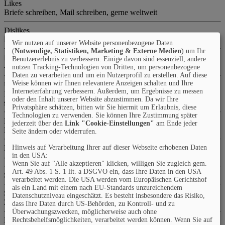
Likes
Briefe schreiben, Mail schreiben, gerne weltweit
Dislikes
Lügner
Wir nutzen auf unserer Website personenbezogene Daten
(
Notwendige, Statistiken, Marketing & Externe Medien
) um Ihr
Meine Ziele
Benutzererlebnis zu verbessern. Einige davon sind essenziell, andere
---
nutzen Tracking-Technologien von Dritten, um personenbezogene
Daten zu verarbeiten und um ein Nutzerprofil zu erstellen. Auf diese
Weise können wir Ihnen relevantere Anzeigen schalten und Ihre
Über mich
Interneterfahrung verbessern. Außerdem, um Ergebnisse zu messen
Ich bin 52 Jahre jung und verwitwet. Ich bin Krankenpfleger und
oder den Inhalt unserer Website abzustimmen. Da wir Ihre
sitze viel am Rechner.
Privatsphäre schätzen, bitten wir Sie hiermit um Erlaubnis, diese
Technologien zu verwenden. Sie können Ihre Zustimmung später
Hobbies
jederzeit über den
Link "Cookie-Einstellungen"
am Ende jeder
Musik, Ostsee, Computer, meine Arbeit
Seite ändern oder widerrufen.
Hinweis auf Verarbeitung Ihrer auf dieser Webseite erhobenen Daten
Homepage
in den USA:
---
Wenn Sie auf "Alle akzeptieren" klicken, willigen Sie zugleich gem.
Art. 49 Abs. 1 S. 1 lit. a DSGVO ein, dass Ihre Daten in den USA
Sprachen
verarbeitet werden. Die USA werden vom Europäischen Gerichtshof
als ein Land mit einem nach EU-Standards unzureichendem
Sternzeichen
Datenschutzniveau eingeschätzt. Es besteht insbesondere das Risiko,
Zwillinge
dass Ihre Daten durch US-Behörden, zu Kontroll- und zu
Überwachungszwecken, möglicherweise auch ohne
Rechtsbehelfsmöglichkeiten, verarbeitet werden können. Wenn Sie auf
Beruf