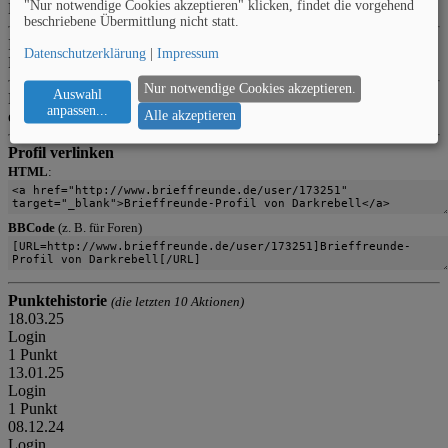
"Nur notwendige Cookies akzeptieren" klicken, findet die vorgehend
Krankenpfleger
beschriebene Übermittlung nicht statt.
Ich suche
Datenschutzerklärung
|
Impressum
Brieffreunde zwischen 20 & 88
Nur notwendige Cookies akzeptieren.
Auswahl
Kontaktart
anpassen
...
egal | egal
Alle akzeptieren
Profil verlinken
HTML
:
BBCode
(z. B. für Foren)
Punktehistorie
(die letzten 10 Aktionen)
18.03.25
Login
1 Punkt
13.01.25
Login
1 Punkt
08.12.24
Login