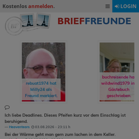
Kostenlos
anmelden
.
LOGIN
buchreisende hat
rebuat1974
hat
wildwind1979
ins
Milly24
als
Gästebuch
Freund markiert.
geschrieben.
Ich liebe Deadlines. Dieses Pfeifen kurz vor dem Einschlag ist
beruhigend.
Heaventears
03.08.2026 - 23:11 h
Bei der Wärme geht man gern zum lachen in dem Keller.