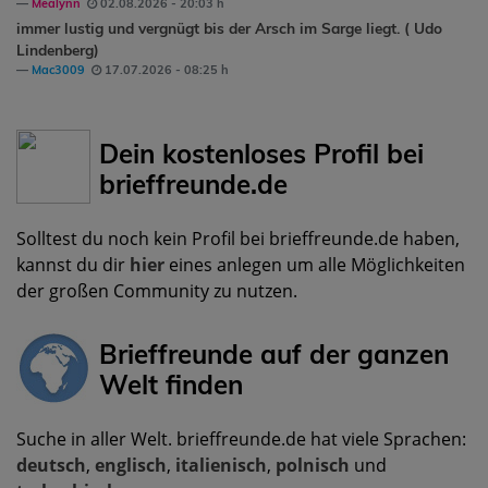
Mealynn
02.08.2026 - 20:03 h
immer lustig und vergnügt bis der Arsch im Sarge liegt. ( Udo
Lindenberg)
Mac3009
17.07.2026 - 08:25 h
Dein kostenloses Profil bei
brieffreunde.de
Solltest du noch kein Profil bei brieffreunde.de haben,
kannst du dir
hier
eines anlegen um alle Möglichkeiten
der großen Community zu nutzen.
Brieffreunde auf der ganzen
Welt finden
Suche in aller Welt. brieffreunde.de hat viele Sprachen:
deutsch
,
englisch
,
italienisch
,
polnisch
und