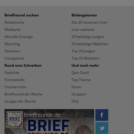
Brieffreund suchen
Bildergalerien
Detailsuche
Die 20 neuesten User
Weltkarte
User weltweit
Aktuelle Einträge
20 beliebige Jungen
Matching
20 beliebige Mädchen
Favoriten
Top 20 Jungen
Usergalerie
Top 20 Mädchen
Rund ums Schreiben
Und noch mehr
Gedichte
Quiz-Duell
Portotabelle
Top-Thema
Userberichte
Foren
Brieffreund der Woche
Gruppen
Gruppe der Woche
FAQ