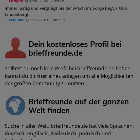
Mealynn
02.08.2026 - 20:03 h
immer lustig und vergnügt bis der Arsch im Sarge liegt. ( Udo
Lindenberg)
Mac3009
17.07.2026 - 08:25 h
Dein kostenloses Profil bei
brieffreunde.de
Solltest du noch kein Profil bei brieffreunde.de haben,
kannst du dir
hier
eines anlegen um alle Möglichkeiten
der großen Community zu nutzen.
Brieffreunde auf der ganzen
Welt finden
Suche in aller Welt. brieffreunde.de hat viele Sprachen:
deutsch
,
englisch
,
italienisch
,
polnisch
und