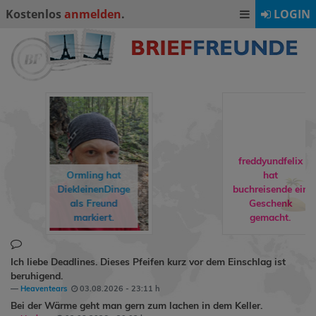
Kostenlos
anmelden
.
LOGIN
freddyundfelix
Ormling
hat
hat
DiekleinenDinge
buchreisende
ein
als Freund
Geschenk
markiert.
gemacht.
Ich liebe Deadlines. Dieses Pfeifen kurz vor dem Einschlag ist
beruhigend.
Heaventears
03.08.2026 - 23:11 h
Bei der Wärme geht man gern zum lachen in dem Keller.