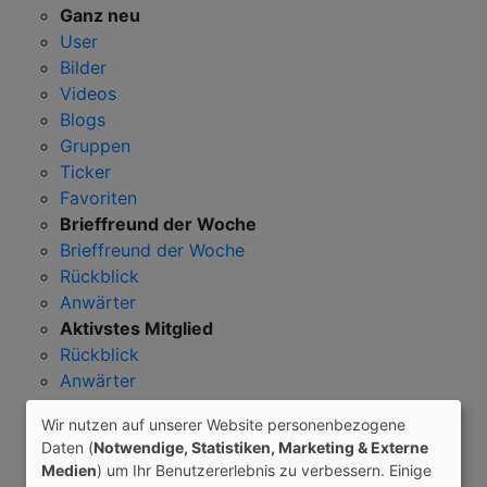
Ganz neu
User
Bilder
Videos
Blogs
Gruppen
Ticker
Favoriten
Brieffreund der Woche
Brieffreund der Woche
Rückblick
Anwärter
Aktivstes Mitglied
Rückblick
Anwärter
Bildergalerien
Wir nutzen auf unserer Website personenbezogene
Neue & weltweit
Daten (
Notwendige, Statistiken, Marketing & Externe
Die 20 neuesten User
Medien
) um Ihr Benutzererlebnis zu verbessern. Einige
User weltweit