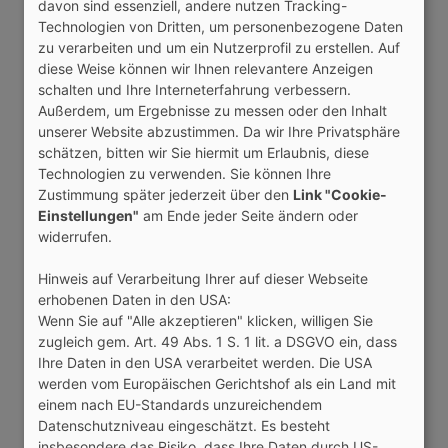
davon sind essenziell, andere nutzen Tracking-
Per Zufall
Technologien von Dritten, um personenbezogene Daten
20 beliebige Jungen
zu verarbeiten und um ein Nutzerprofil zu erstellen. Auf
20 beliebige Mädchen
diese Weise können wir Ihnen relevantere Anzeigen
schalten und Ihre Interneterfahrung verbessern.
Top-Bilder
Außerdem, um Ergebnisse zu messen oder den Inhalt
Top 20 Jungen
unserer Website abzustimmen. Da wir Ihre Privatsphäre
Top 20 Mädchen
schätzen, bitten wir Sie hiermit um Erlaubnis, diese
Gruppen
Technologien zu verwenden. Sie können Ihre
Gruppen
Zustimmung später jederzeit über den
Link "Cookie-
Alle Gruppen
Einstellungen"
am Ende jeder Seite ändern oder
Feedback & Support
widerrufen.
Gruppe der Woche
Hinweis auf Verarbeitung Ihrer auf dieser Webseite
Aktuelle Gruppe der Woche
erhobenen Daten in den USA:
Rückblick
Wenn Sie auf "Alle akzeptieren" klicken, willigen Sie
Aktivste Gruppe
zugleich gem. Art. 49 Abs. 1 S. 1 lit. a DSGVO ein, dass
Rückblick
Ihre Daten in den USA verarbeitet werden. Die USA
Anwärter
werden vom Europäischen Gerichtshof als ein Land mit
Top-Thema
einem nach EU-Standards unzureichendem
Datenschutzniveau eingeschätzt. Es besteht
Forum
insbesondere das Risiko, dass Ihre Daten durch US-