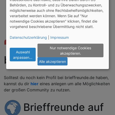
FAQ
Behörden, zu Kontroll- und zu Überwachungszwecken,
Gewinnspiele
möglicherweise auch ohne Rechtsbehelfsmöglichkeiten,
Blog
verarbeitet werden können. Wenn Sie auf "Nur
notwendige Cookies akzeptieren" klicken, findet die
vorgehend beschriebene Übermittlung nicht statt.
Dein kostenloses
Datenschutzerklärung
|
Impressum
Profil bei
Nur notwendige Cookies
Auswahl
akzeptieren.
brieffreunde.de
anpassen
...
Alle akzeptieren
Solltest du noch kein Profil bei brieffreunde.de haben,
kannst du dir
hier
eines anlegen um alle Möglichkeiten
der großen Community zu nutzen.
Brieffreunde auf