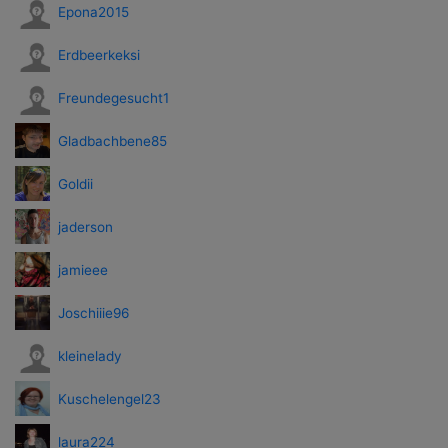
Epona2015
Erdbeerkeksi
Freundegesucht1
Gladbachbene85
Goldii
jaderson
jamieee
Joschiiie96
kleinelady
Kuschelengel23
laura224