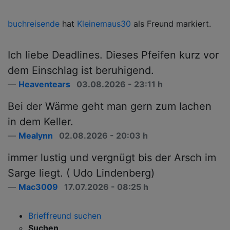
b
rene90
hat
LeoSport
als Freund markiert.
g
Ich liebe Deadlines. Dieses Pfeifen kurz vor
dem Einschlag ist beruhigend.
Heaventears
03.08.2026 - 23:11 h
Bei der Wärme geht man gern zum lachen
in dem Keller.
Mealynn
02.08.2026 - 20:03 h
immer lustig und vergnügt bis der Arsch im
Sarge liegt. ( Udo Lindenberg)
Mac3009
17.07.2026 - 08:25 h
Brieffreund suchen
Suchen