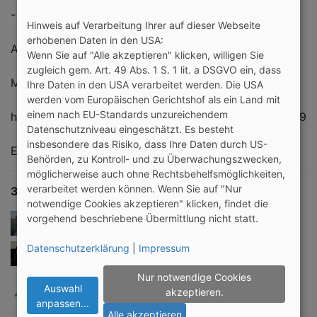
- Bilder rein setzen
Hinweis auf Verarbeitung Ihrer auf dieser Webseite
erhobenen Daten in den USA:
Also werde jetzt ein Mitglied von "Hangouts"!
Wenn Sie auf "Alle akzeptieren" klicken, willigen Sie
zugleich gem. Art. 49 Abs. 1 S. 1 lit. a DSGVO ein, dass
Mein Profillink hier:
Ihre Daten in den USA verarbeitet werden. Die USA
werden vom Europäischen Gerichtshof als ein Land mit
einem nach EU-Standards unzureichendem
https://plus.google.com/u/0/106238797882068881769
Datenschutzniveau eingeschätzt. Es besteht
insbesondere das Risiko, dass Ihre Daten durch US-
Euer Kevin1997
Behörden, zu Kontroll- und zu Überwachungszwecken,
möglicherweise auch ohne Rechtsbehelfsmöglichkeiten,
verarbeitet werden können. Wenn Sie auf "Nur
3 Mitglieder
notwendige Cookies akzeptieren" klicken, findet die
vorgehend beschriebene Übermittlung nicht statt.
Kevin1997
Datenschutzerklärung
|
Impressum
Manuelsn
Nur notwendige Cookies
Nadina
Auswahl
akzeptieren.
anpassen
...
Alle akzeptieren