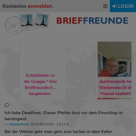
Kostenlos
anmelden
.
LOGIN
Schlafdohle ist
der Gruppe
* Das
buchreisende
hat
Brieffreundsch...
Kleinemaus30
als
beigetreten.
Freund markiert.
Ich liebe Deadlines. Dieses Pfeifen kurz vor dem Einschlag ist
beruhigend.
Heaventears
03.08.2026 - 23:11 h
Bei der Wärme geht man gern zum lachen in dem Keller.