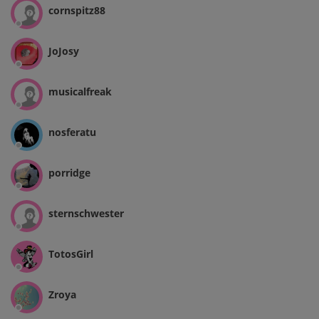
cornspitz88
JoJosy
musicalfreak
nosferatu
porridge
sternschwester
TotosGirl
Zroya