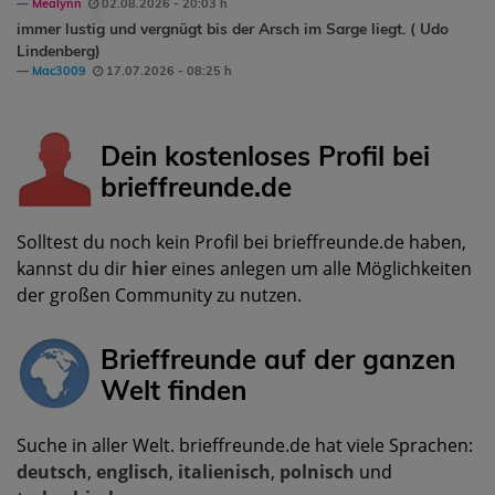
Mealynn
02.08.2026 - 20:03 h
immer lustig und vergnügt bis der Arsch im Sarge liegt. ( Udo
Lindenberg)
Mac3009
17.07.2026 - 08:25 h
Dein kostenloses Profil bei
brieffreunde.de
Solltest du noch kein Profil bei brieffreunde.de haben,
kannst du dir
hier
eines anlegen um alle Möglichkeiten
der großen Community zu nutzen.
Brieffreunde auf der ganzen
Welt finden
Suche in aller Welt. brieffreunde.de hat viele Sprachen:
deutsch
,
englisch
,
italienisch
,
polnisch
und