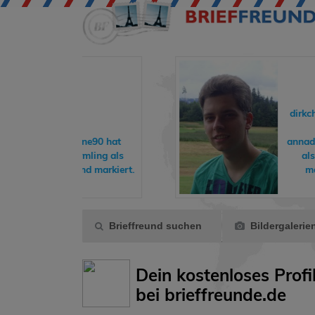
dirkchristoph93
hat
rene90
hat
annadrummerkid
rmling
als
als Freund
und markiert.
markiert.
Brieffreund suchen
Bildergalerie
Dein kostenloses Profi
bei brieffreunde.de