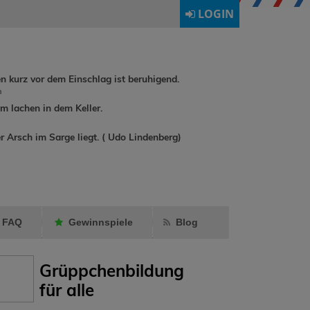
LOGIN
en kurz vor dem Einschlag ist beruhigend.
h
 lachen in dem Keller.
Jassy
h
r Arsch im Sarge liegt. ( Udo Lindenberg)
HelloKitty1111
Diekleinen
hat
Jassy
als
als Fre
Freund markiert.
markier
FAQ
Gewinnspiele
Blog
Grüppchenbildung
für alle