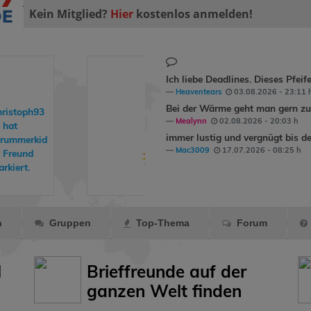
Kein Mitglied?
Hier
kostenlos anmelden!
Ich liebe Deadlines. Dieses Pfeif
Heaventears
03.08.2026 - 23:11 
Bei der Wärme geht man gern zum
dirkchristoph93
Mealynn
02.08.2026 - 20:03 h
hat
immer lustig und vergnügt bis de
monalisa06
ein
Mac3009
17.07.2026 - 08:25 h
Geschenk
gemacht.
n
Gruppen
Top-Thema
Forum
l
Brieffreunde auf der
ganzen Welt finden