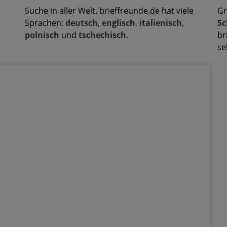
Suche in aller Welt. brieffreunde.de hat viele
Gr
Sprachen:
deutsch
,
englisch
,
italienisch
,
Sc
polnisch
und
tschechisch
.
br
se