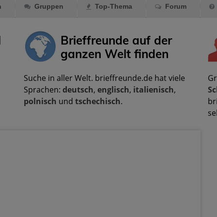
n
Gruppen
Top-Thema
Forum
l
Brieffreunde auf der
ganzen Welt finden
Suche in aller Welt. brieffreunde.de hat viele
Gr
Sprachen:
deutsch
,
englisch
,
italienisch
,
Sc
polnisch
und
tschechisch
.
br
se