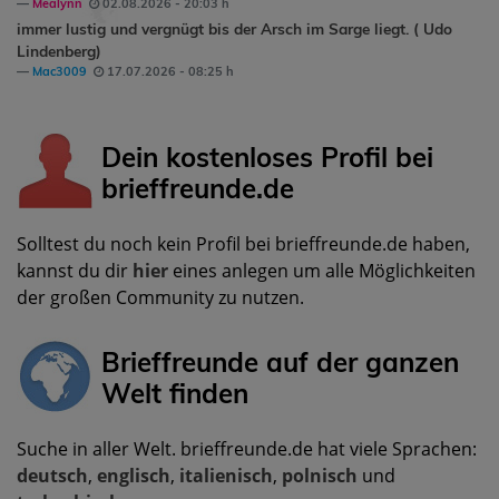
Mealynn
02.08.2026 - 20:03 h
immer lustig und vergnügt bis der Arsch im Sarge liegt. ( Udo
Lindenberg)
Mac3009
17.07.2026 - 08:25 h
Dein kostenloses Profil bei
brieffreunde.de
Solltest du noch kein Profil bei brieffreunde.de haben,
kannst du dir
hier
eines anlegen um alle Möglichkeiten
der großen Community zu nutzen.
Brieffreunde auf der ganzen
Welt finden
Suche in aller Welt. brieffreunde.de hat viele Sprachen:
deutsch
,
englisch
,
italienisch
,
polnisch
und