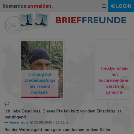
Kostenlos
anmelden
.
LOGIN
freddyundfelix
Ormling
hat
hat
DiekleinenDinge
buchreisende
ein
als Freund
Geschenk
markiert.
gemacht.
Ich liebe Deadlines. Dieses Pfeifen kurz vor dem Einschlag ist
beruhigend.
Heaventears
03.08.2026 - 23:11 h
Bei der Wärme geht man gern zum lachen in dem Keller.