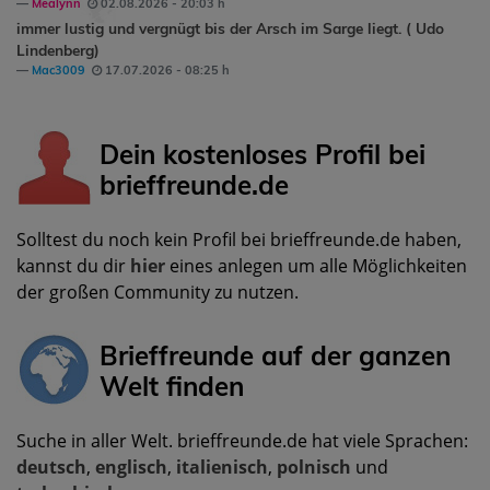
Mealynn
02.08.2026 - 20:03 h
immer lustig und vergnügt bis der Arsch im Sarge liegt. ( Udo
Lindenberg)
Mac3009
17.07.2026 - 08:25 h
Dein kostenloses Profil bei
brieffreunde.de
Solltest du noch kein Profil bei brieffreunde.de haben,
kannst du dir
hier
eines anlegen um alle Möglichkeiten
der großen Community zu nutzen.
Brieffreunde auf der ganzen
Welt finden
Suche in aller Welt. brieffreunde.de hat viele Sprachen:
deutsch
,
englisch
,
italienisch
,
polnisch
und