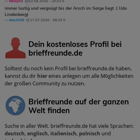
Mealynn
02.08.2026 - 20:03 h
immer lustig und vergnügt bis der Arsch im Sarge liegt. ( Udo
Lindenberg)
Mac3009
17.07.2026 - 08:25 h
Dein kostenloses Profil bei
brieffreunde.de
Solltest du noch kein Profil bei brieffreunde.de haben,
kannst du dir
hier
eines anlegen um alle Möglichkeiten
der großen Community zu nutzen.
Brieffreunde auf der ganzen
Welt finden
Suche in aller Welt. brieffreunde.de hat viele Sprachen:
deutsch
,
englisch
,
italienisch
,
polnisch
und