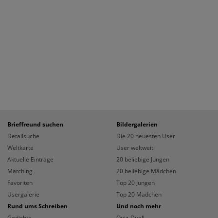
Brieffreund suchen
Bildergalerien
Detailsuche
Die 20 neuesten User
Weltkarte
User weltweit
Aktuelle Einträge
20 beliebige Jungen
Matching
20 beliebige Mädchen
Favoriten
Top 20 Jungen
Usergalerie
Top 20 Mädchen
Rund ums Schreiben
Und noch mehr
Gedichte
Quiz-Duell