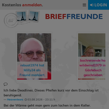
Kostenlos
anmelden
.
LOGIN
buchreisende hat
wildwind1979
ins
rene90
hat
Gästebuch
Ormling
als
geschrieben.
Freund markiert.
Ich liebe Deadlines. Dieses Pfeifen kurz vor dem Einschlag ist
beruhigend.
Heaventears
03.08.2026 - 23:11 h
Bei der Wärme geht man gern zum lachen in dem Keller.