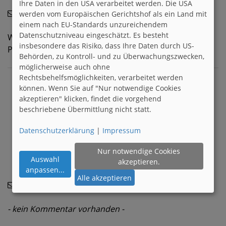
Ihre Daten in den USA verarbeitet werden. Die USA
giselona
12.08.2013
werden vom Europäischen Gerichtshof als ein Land mit
einem nach EU-Standards unzureichendem
Datenschutzniveau eingeschätzt. Es besteht
Was soll man schon groß dazu sagen??? Ein
insbesondere das Risiko, dass Ihre Daten durch US-
PERFEKTER FILM!
Behörden, zu Kontroll- und zu Überwachungszwecken,
möglicherweise auch ohne
Rechtsbehelfsmöglichkeiten, verarbeitet werden
können. Wenn Sie auf "Nur notwendige Cookies
akzeptieren" klicken, findet die vorgehend
beschriebene Übermittlung nicht statt.
Datenschutzerklärung
|
Impressum
Nur notwendige Cookies
Auswahl
akzeptieren.
anpassen
...
Alle akzeptieren
Yolanda
04.07.2013
- kein Kommentar vorhanden -