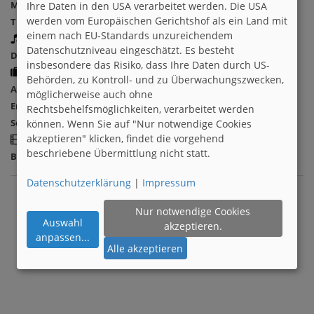
Mountainbiking
Rugby
Schwimmen
Ski/Snowboard
Ihre Daten in den USA verarbeitet werden. Die USA
werden vom Europäischen Gerichtshof als ein Land mit
Tischtennis
Turnen
Volleyball
Wandern
Wassersport
einem nach EU-Standards unzureichendem
Musik
Datenschutzniveau eingeschätzt. Es besteht
Deutschrock
Klassik
Pop
insbesondere das Risiko, dass Ihre Daten durch US-
Reisen
Behörden, zu Kontroll- und zu Überwachungszwecken,
Amerika
Berge
Camping
Entdeckungsreisen
möglicherweise auch ohne
Erholungsreisen
Europa
Luxusurlaub
Meer
Ozeanien
Rechtsbehelfsmöglichkeiten, verarbeitet werden
Seereisen
Sportreisen
können. Wenn Sie auf "Nur notwendige Cookies
Kultur
akzeptieren" klicken, findet die vorgehend
beschriebene Übermittlung nicht statt.
Bücher
Festival
Kino
Konzerte
Museen
Oper
Theater
Datenschutzerklärung
|
Impressum
Nur notwendige Cookies
Auswahl
akzeptieren.
anpassen
...
Alle akzeptieren