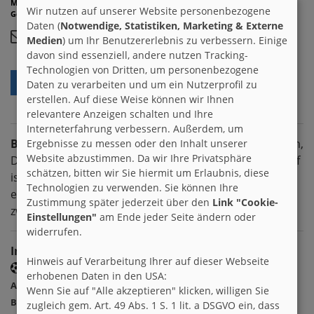
Mitglied seit:
26.03.2012
Wir nutzen auf unserer Website personenbezogene
Geburtstag:
14.5.2000 (26)
Daten (
Notwendige, Statistiken, Marketing & Externe
Medien
) um Ihr Benutzererlebnis zu verbessern. Einige
1
davon sind essenziell, andere nutzen Tracking-
Technologien von Dritten, um personenbezogene
ALS FREUND MARKIEREN
Daten zu verarbeiten und um ein Nutzerprofil zu
erstellen. Auf diese Weise können wir Ihnen
relevantere Anzeigen schalten und Ihre
Interneterfahrung verbessern. Außerdem, um
Busstop
ist männlich, 26 Jahre alt und wohnt in Bayern,
Ergebnisse zu messen oder den Inhalt unserer
Website abzustimmen. Da wir Ihre Privatsphäre
Deutschland. Sein Sternzeichen ist Stier und sein Beruf
schätzen, bitten wir Sie hiermit um Erlaubnis, diese
ist Schüler. Busstop spricht deutsch, französisch,
Technologien zu verwenden. Sie können Ihre
englisch und sucht viele männliche Brieffreunde
Zustimmung später jederzeit über den
Link "Cookie-
zwischen 8 & 18 Jahren.
Einstellungen"
am Ende jeder Seite ändern oder
widerrufen.
Interessen
Hinweis auf Verarbeitung Ihrer auf dieser Webseite
Sport
erhobenen Daten in den USA:
American Football
Basketball
Beachvolleyball
Biathlon
Wenn Sie auf "Alle akzeptieren" klicken, willigen Sie
Boxen
Eishockey
Hockey
Leichtathletik
Motorsport
zugleich gem. Art. 49 Abs. 1 S. 1 lit. a DSGVO ein, dass