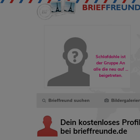
hlafdohle ist
Schlafdohle ist
der Gruppe
der Gruppe
An
Katzen
alle die neu auf ...
eigetreten.
beigetreten.
Brieffreund suchen
Bildergalerie
Dein kostenloses Profi
bei brieffreunde.de