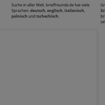
Suche in aller Welt. brieffreunde.de hat viele
Gr
Sprachen:
deutsch
,
englisch
,
italienisch
,
Sc
polnisch
und
tschechisch
.
br
se