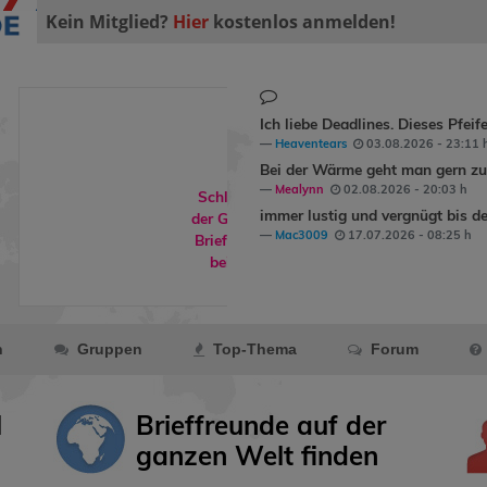
Kein Mitglied?
Hier
kostenlos anmelden!
Ich liebe Deadlines. Dieses Pfeif
Heaventears
03.08.2026 - 23:11 
Bei der Wärme geht man gern zum
Mealynn
02.08.2026 - 20:03 h
Schlafdohle ist
immer lustig und vergnügt bis de
der Gruppe
* Das
Mac3009
17.07.2026 - 08:25 h
Brieffreundsch...
beigetreten.
n
Gruppen
Top-Thema
Forum
l
Brieffreunde auf der
ganzen Welt finden