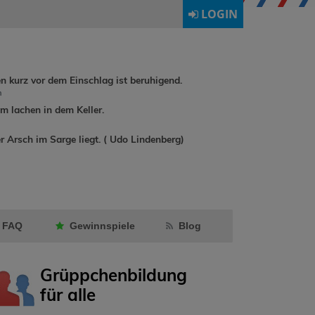
LOGIN
en kurz vor dem Einschlag ist beruhigend.
h
 lachen in dem Keller.
r Arsch im Sarge liegt. ( Udo Lindenberg)
buchreisende
hat
rene90
h
Kleinemaus30
als
LeoSport
Freund markiert.
Freund mar
FAQ
Gewinnspiele
Blog
Grüppchenbildung
für alle