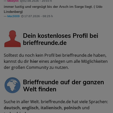
Mealynn
02.08.2026 - 20:03 h
immer lustig und vergnügt bis der Arsch im Sarge liegt. ( Udo
Lindenberg)
Mac3009
17.07.2026 - 08:25 h
Dein kostenloses Profil bei
brieffreunde.de
Solltest du noch kein Profil bei brieffreunde.de haben,
kannst du dir
hier
eines anlegen um alle Möglichkeiten
der großen Community zu nutzen.
Brieffreunde auf der ganzen
Welt finden
Suche in aller Welt. brieffreunde.de hat viele Sprachen:
deutsch
,
englisch
,
italienisch
,
polnisch
und