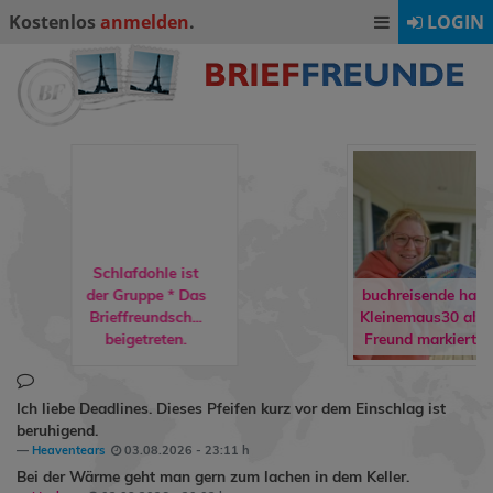
Kostenlos
anmelden
.
LOGIN
buchreisende
hat
rene90
hat
Kleinemaus30
als
LeoSport
als
Freund markiert.
Freund markiert.
Ich liebe Deadlines. Dieses Pfeifen kurz vor dem Einschlag ist
beruhigend.
Heaventears
03.08.2026 - 23:11 h
Bei der Wärme geht man gern zum lachen in dem Keller.