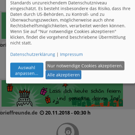
Standards unzureichendem Datenschutzniveau
eingeschätzt. Es besteht insbesondere das Risiko, dass Ihre
Daten durch US-Behörden, zu Kontroll- und zu
Überwachungszwecken, möglicherweise auch ohne
Rechtsbehelfsmöglichkeiten, verarbeitet werden können.
Wenn Sie auf "Nur notwendige Cookies akzeptieren"
klicken, findet die vorgehend beschriebene Übermittlung
nicht statt.
brieffreunde.de
20.11.2019 - 00:30 h
Datenschutzerklärung
|
Impressum
Nur notwendige Cookies akzeptieren.
Auswahl
anpassen
...
Alle akzeptieren
brieffreunde.de
20.11.2018 - 00:30 h