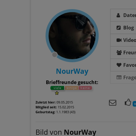
Date
Blog
Vide
Freu
Favor
NourWay
Frag
Brieffreunde gesucht:
Zuletzt hier:
09.05.2015
0
Mitglied seit:
15.02.2015
Geburtstag:
1.1.1983 (43)
Bild von
NourWay