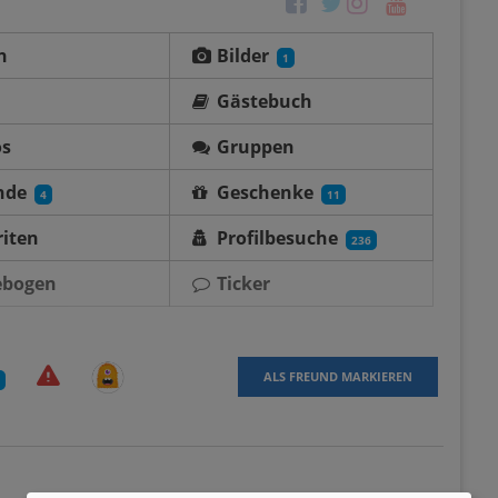
n
Bilder
1
Gästebuch
os
Gruppen
nde
Geschenke
4
11
iten
Profilbesuche
236
ebogen
Ticker
ALS FREUND MARKIEREN