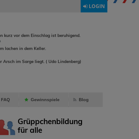
LOGIN
en kurz vor dem Einschlag ist beruhigend.
h
 lachen in dem Keller.
dirkchrist
hat
r Arsch im Sarge liegt. ( Udo Lindenberg)
rene90
hat
annadrumm
Ormling
als
als Fre
Freund markiert.
markier
FAQ
Gewinnspiele
Blog
Grüppchenbildung
für alle