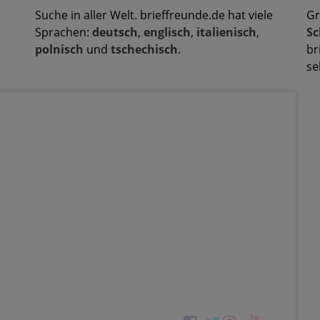
Suche in aller Welt. brieffreunde.de hat viele
Gr
Sprachen:
deutsch
,
englisch
,
italienisch
,
Sc
polnisch
und
tschechisch
.
br
se