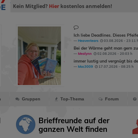
Kein Mitglied?
Hier
kostenlos anmelden!
Ich liebe Deadlines. Dieses Pfeif
Heaventears
03.08.2026 - 23:11 
Bei der Wärme geht man gern zum
Mealynn
02.08.2026 - 20:03 h
buchreisende hat
immer lustig und vergnügt bis de
wildwind1979
ins
Mac3009
17.07.2026 - 08:25 h
Gästebuch
geschrieben.
n
Gruppen
Top-Thema
Forum
l
Brieffreunde auf der
ganzen Welt finden