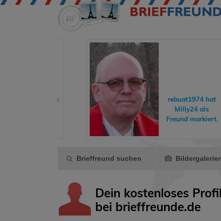
eddyundfelix
hat
hreisende
ein
rebuat1974
hat
Geschenk
Milly24
als
gemacht.
Freund markiert.
Brieffreund suchen
Bildergalerie
Dein kostenloses Profi
bei brieffreunde.de