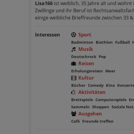
Lisa166
ist weiblich, 35 Jahre alt und wohnt
Zwillinge und ihr Beruf ist Rechtsanwaltsfa
einige weibliche Brieffreunde zwischen 33 &
Interessen
Sport
Badminton
Biathlon
Fußball
Musik
Deutschrock
Pop
Reisen
Erholungsreisen
Meer
Kultur
Bücher
Comedy
Kino
Konzert
Aktivitäten
Brettspiele
Computerspiele
Er
Sammeln
Shoppen
Soziale Ne
Ausgehen
Café
Freunde treffen