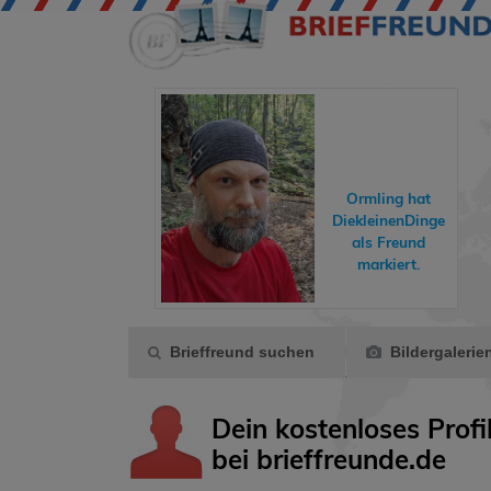
hreisende hat
Ormling
hat
dyundfelix
ins
DiekleinenDinge
Gästebuch
als Freund
eschrieben.
markiert.
Brieffreund suchen
Bildergalerie
Dein kostenloses Profi
bei brieffreunde.de