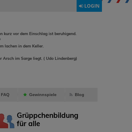
LOGIN
en kurz vor dem Einschlag ist beruhigend.
h
 lachen in dem Keller.
buchreisen
r Arsch im Sarge liegt. ( Udo Lindenberg)
rebuat1974
hat
wildwind1
Milly24
als
Gästeb
Freund markiert.
geschrie
FAQ
Gewinnspiele
Blog
Grüppchenbildung
für alle