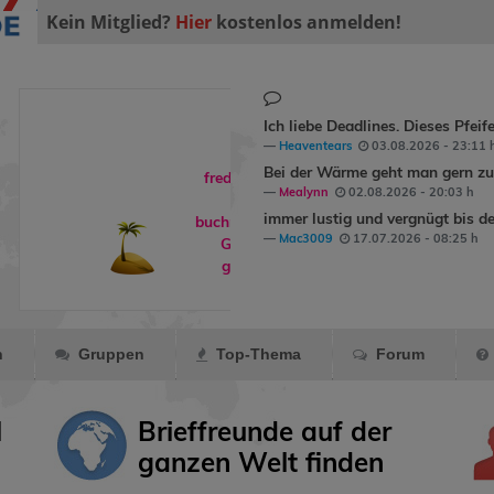
Kein Mitglied?
Hier
kostenlos anmelden!
Ich liebe Deadlines. Dieses Pfeif
Heaventears
03.08.2026 - 23:11 
Bei der Wärme geht man gern zum
freddyundfelix
Mealynn
02.08.2026 - 20:03 h
hat
immer lustig und vergnügt bis de
buchreisende
ein
Mac3009
17.07.2026 - 08:25 h
Geschenk
gemacht.
n
Gruppen
Top-Thema
Forum
l
Brieffreunde auf der
ganzen Welt finden