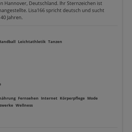
 in Hannover, Deutschland. Ihr Sternzeichen ist
changestellte. Lisa166 spricht deutsch und sucht
 40 Jahren.
Handball
Leichtathletik
Tanzen
e
nährung
Fernsehen
Internet
Körperpflege
Mode
tzwerke
Wellness