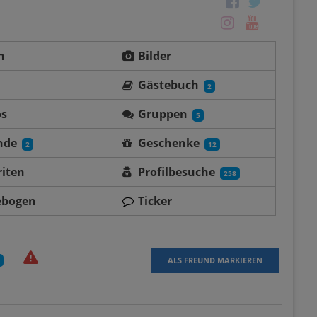
n
Bilder
Gästebuch
2
os
Gruppen
5
nde
Geschenke
2
12
iten
Profilbesuche
258
ebogen
Ticker
ALS FREUND MARKIEREN