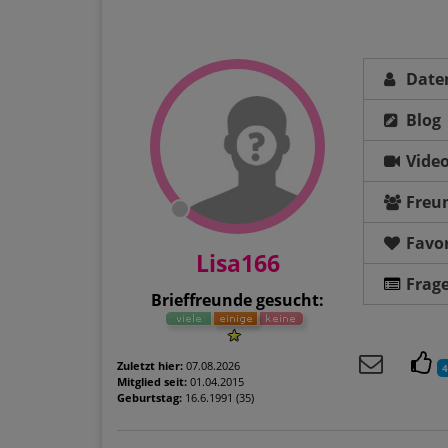
Date
Blog
Vide
Freu
Favor
Lisa166
Frag
Brieffreunde gesucht:
Zuletzt hier:
07.08.2026
4
Mitglied seit:
01.04.2015
Geburtstag:
16.6.1991 (35)