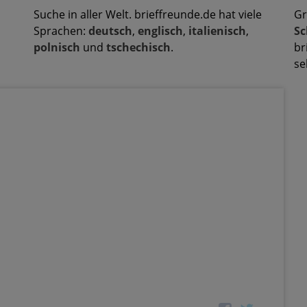
Suche in aller Welt. brieffreunde.de hat viele
Gr
Sprachen:
deutsch
,
englisch
,
italienisch
,
Sc
polnisch
und
tschechisch
.
br
se