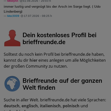
Mealynn
02.08.2026 - 20:03 h
immer lustig und vergnügt bis der Arsch im Sarge liegt. ( Udo
Lindenberg)
Mac3009
17.07.2026 - 08:25 h
Dein kostenloses Profil bei
brieffreunde.de
Solltest du noch kein Profil bei brieffreunde.de haben,
kannst du dir
hier
eines anlegen um alle Möglichkeiten
der großen Community zu nutzen.
Brieffreunde auf der ganzen
Welt finden
Suche in aller Welt. brieffreunde.de hat viele Sprachen:
deutsch
,
englisch
,
italienisch
,
polnisch
und