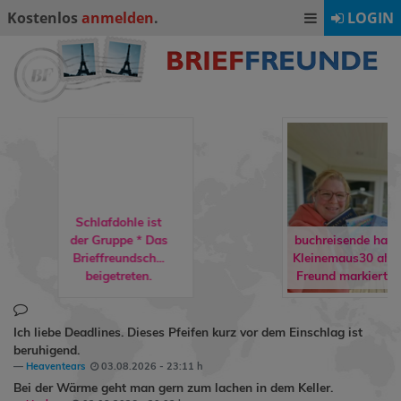
Kostenlos
anmelden
.
LOGIN
Schlafdohle ist
der Gruppe
* Das
buchreisende
hat
Brieffreundsch...
Kleinemaus30
als
beigetreten.
Freund markiert.
Ich liebe Deadlines. Dieses Pfeifen kurz vor dem Einschlag ist
beruhigend.
Heaventears
03.08.2026 - 23:11 h
Bei der Wärme geht man gern zum lachen in dem Keller.