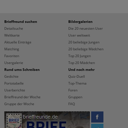
Brieffreund suchen
Bildergalerien
Detailsuche
Die 20 neuesten User
Weltkarte
User weltweit
Aktuelle Einträge
20 beliebige Jungen
Matching
20 beliebige Mädchen
Favoriten
Top 20 Jungen
Usergalerie
Top 20 Mädchen
Rund ums Schreiben
Und noch mehr
Gedichte
Quiz-Duell
Portotabelle
Top-Thema
Userberichte
Foren
Brieffreund der Woche
Gruppen
Gruppe der Woche
FAQ