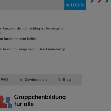
LOGIN
en kurz vor dem Einschlag ist beruhigend.
h
 lachen in dem Keller.
dirkchrist
hat
r Arsch im Sarge liegt. ( Udo Lindenberg)
rene90
hat
annadrumm
Ormling
als
als Fre
Freund markiert.
markier
FAQ
Gewinnspiele
Blog
Grüppchenbildung
für alle