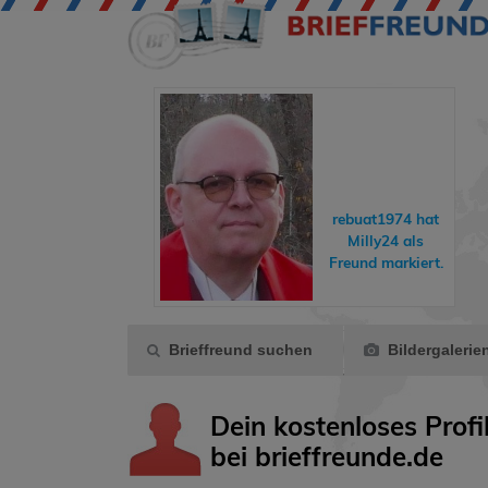
eddyundfelix
hat
hreisende
ein
rebuat1974
hat
Geschenk
Milly24
als
gemacht.
Freund markiert.
Brieffreund suchen
Bildergalerie
Dein kostenloses Profi
bei brieffreunde.de