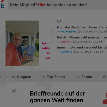
Kein Mitglied?
Hier
kostenlos anmelden!
Ich liebe Deadlines. Dieses Pfeif
Heaventears
03.08.2026 - 23:11 
Bei der Wärme geht man gern zum
Mealynn
02.08.2026 - 20:03 h
buchreisende hat
immer lustig und vergnügt bis de
wildwind1979
ins
Mac3009
17.07.2026 - 08:25 h
Gästebuch
geschrieben.
n
Gruppen
Top-Thema
Forum
l
Brieffreunde auf der
ganzen Welt finden