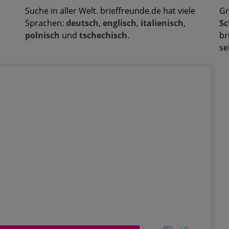
Suche in aller Welt. brieffreunde.de hat viele
Gr
Sprachen:
deutsch
,
englisch
,
italienisch
,
Sc
polnisch
und
tschechisch
.
br
se