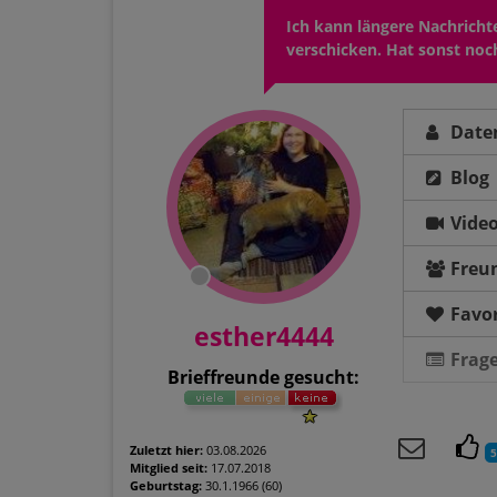
Ich kann längere Nachrichte
verschicken. Hat sonst no
Date
Blog
Vide
Freu
Favor
esther4444
Frag
Brieffreunde gesucht:
Zuletzt hier:
03.08.2026
5
Mitglied seit:
17.07.2018
Geburtstag:
30.1.1966 (60)