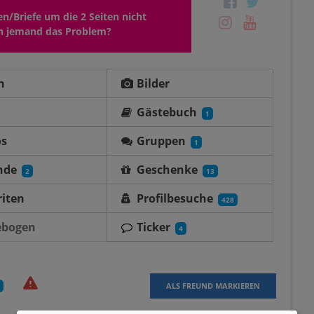
n/Briefe um die 2 Seiten nicht
ch jemand das Problem?
n
Bilder
Gästebuch
1
os
Gruppen
1
nde
Geschenke
2
13
iten
Profilbesuche
428
ebogen
Ticker
4
ALS FREUND MARKIEREN