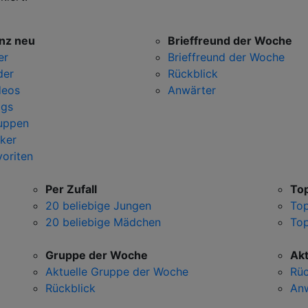
nz neu
Brieffreund der Woche
er
Brieffreund der Woche
der
Rückblick
deos
Anwärter
ogs
uppen
ker
voriten
Per Zufall
Top
20 beliebige Jungen
To
20 beliebige Mädchen
To
Gruppe der Woche
Akt
Aktuelle Gruppe der Woche
Rüc
Rückblick
An