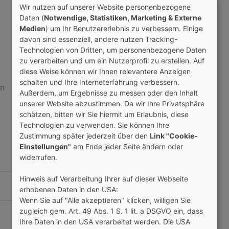
Gästebuch
Wir nutzen auf unserer Website personenbezogene
Daten (
Notwendige, Statistiken, Marketing & Externe
Gruppen
Medien
) um Ihr Benutzererlebnis zu verbessern. Einige
davon sind essenziell, andere nutzen Tracking-
Geschenke
7
Technologien von Dritten, um personenbezogene Daten
zu verarbeiten und um ein Nutzerprofil zu erstellen. Auf
Profilbesuche
346
diese Weise können wir Ihnen relevantere Anzeigen
schalten und Ihre Interneterfahrung verbessern.
en
Ticker
Außerdem, um Ergebnisse zu messen oder den Inhalt
unserer Website abzustimmen. Da wir Ihre Privatsphäre
als Freund markieren
schätzen, bitten wir Sie hiermit um Erlaubnis, diese
Technologien zu verwenden. Sie können Ihre
Zustimmung später jederzeit über den
Link "Cookie-
Einstellungen"
am Ende jeder Seite ändern oder
widerrufen.
Hinweis auf Verarbeitung Ihrer auf dieser Webseite
erhobenen Daten in den USA:
Wenn Sie auf "Alle akzeptieren" klicken, willigen Sie
zugleich gem. Art. 49 Abs. 1 S. 1 lit. a DSGVO ein, dass
Ihre Daten in den USA verarbeitet werden. Die USA