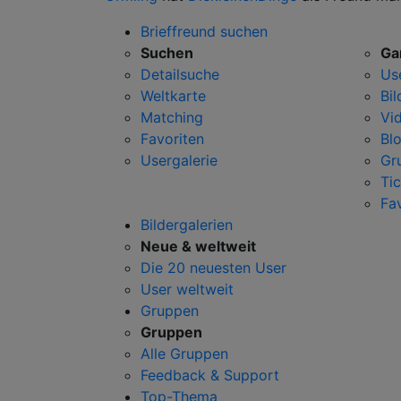
Brieffreund suchen
Suchen
Ga
Detailsuche
Us
Weltkarte
Bil
Matching
Vi
Favoriten
Bl
Usergalerie
Gr
Tic
Fa
Bildergalerien
Neue & weltweit
Die 20 neuesten User
User weltweit
Gruppen
Gruppen
Alle Gruppen
Feedback & Support
Top-Thema