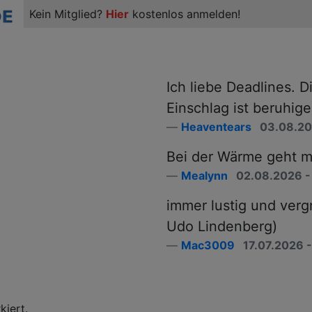
Kein Mitglied?
Hier
kostenlos anmelden!
Ich liebe Deadlines. 
Einschlag ist beruhig
Heaventears
03.08.202
Bei der Wärme geht m
Mealynn
02.08.2026 -
immer lustig und vergn
Udo Lindenberg)
Mac3009
17.07.2026 -
freddyundfelix
hat
kiert.
buchreisende
ein Geschenk gem