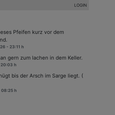
LOGIN
Dieses Pfeifen kurz vor dem
end.
6 - 23:11 h
an gern zum lachen in dem Keller.
 20:03 h
ügt bis der Arsch im Sarge liegt. (
 08:25 h
acht.
rebuat1974
hat
Mil