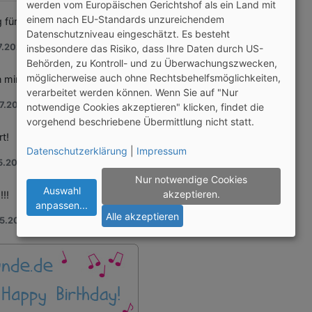
werden vom Europäischen Gerichtshof als ein Land mit
einem nach EU-Standards unzureichendem
 für dich.
Datenschutzniveau eingeschätzt. Es besteht
.2026 - 16:43 h
insbesondere das Risiko, dass Ihre Daten durch US-
Behörden, zu Kontroll- und zu Überwachungszwecken,
möglicherweise auch ohne Rechtsbehelfsmöglichkeiten,
 mir.
verarbeitet werden können. Wenn Sie auf "Nur
.2026 - 21:17 h
notwendige Cookies akzeptieren" klicken, findet die
vorgehend beschriebene Übermittlung nicht statt.
t!
Datenschutzerklärung
|
Impressum
.2026 - 23:08 h
Nur notwendige Cookies
Auswahl
akzeptieren.
!!
anpassen
...
Alle akzeptieren
.2026 - 22:29 h