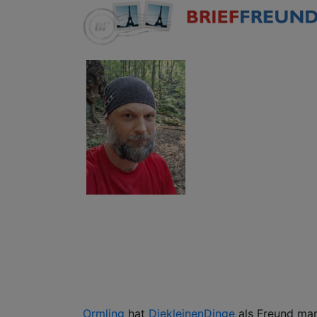
eben.
Ormling
hat
DiekleinenDinge
als Freund mar