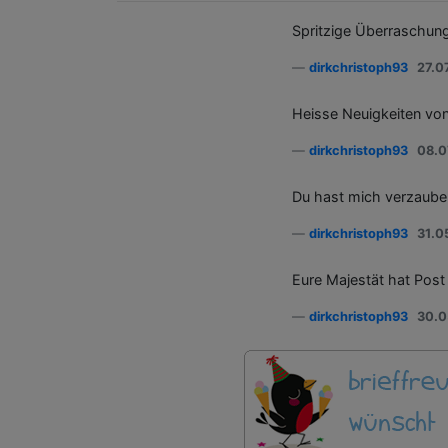
Spritzige Überraschung
dirkchristoph93
27.07
Heisse Neuigkeiten von
dirkchristoph93
08.07
Du hast mich verzauber
dirkchristoph93
31.05
Eure Majestät hat Post !
dirkchristoph93
30.05