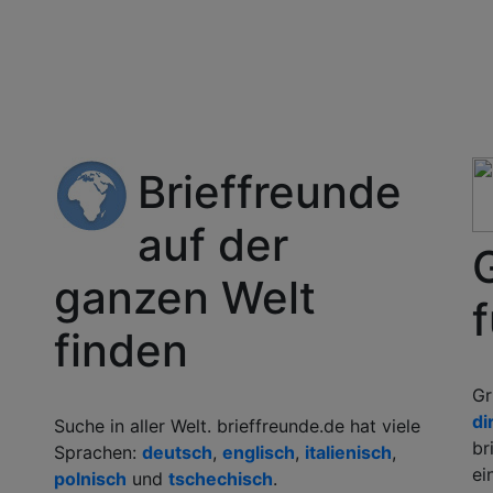
Brieffreunde
auf der
ganzen Welt
f
finden
Gr
di
Suche in aller Welt. brieffreunde.de hat viele
br
Sprachen:
deutsch
,
englisch
,
italienisch
,
ei
polnisch
und
tschechisch
.